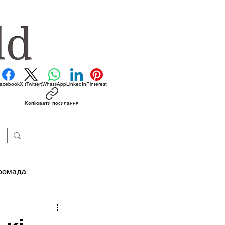
acebook
X (Twitter)
WhatsApp
LinkedIn
Pinterest
Копіювати посилання
ромада