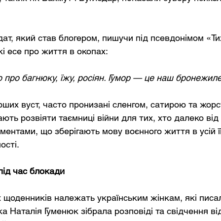
ат, який став блогером, пишучи під псевдонімом «Ти
і есе про життя в окопах:
про багнюку, їжу, росіян. Гумор — це наш бронежиле
ерших вуст, часто пронизані сленгом, сатирою та жор
ють розвіяти таємниці війни для тих, хто далеко від
ентами, що зберігають мову воєнного життя в усій її 
ості.
під час блокади
 щоденників належать українським жінкам, які писа
а Наталія Гуменюк зібрала розповіді та свідчення ві