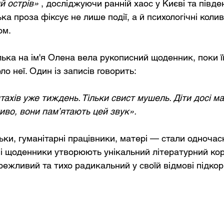
й острів»
, досліджуючи ранній хаос у Києві та південн
ка проза фіксує не лише події, а й психологічні коли
ом.
ька на ім'я Олена вела рукописний щоденник, поки її
о неї. Один із записів говорить:
тахів уже тиждень. Тільки свист мушель. Діти досі ма
иво, вони пам’ятають цей звук».
ьки, гуманітарні працівники, матері — стали одночас
хні щоденники утворюють унікальний літературний кор
режливий та тихо радикальний у своїй відмові підкор