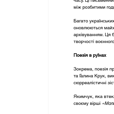
часу. Ці письменни
між розбитими год
Багато українських
оновлюються майже
архівуванням. Ця 
творчості воєнног
Поезія в руїнах
Зокрема, поезія пр
та Галина Крук, ви
сюрреалістичні зіст
Якимчук, яка втекл
своєму вірші
«Мол