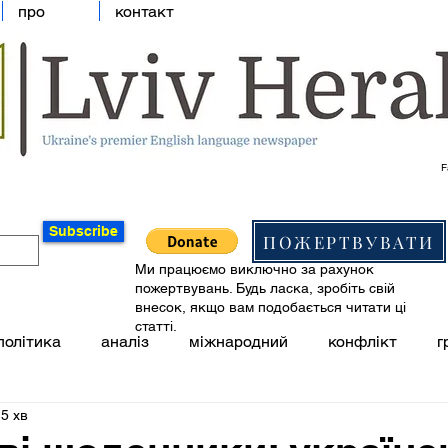
про
контакт
F
Subscribe
ПОЖЕРТВУВАТИ
Ми працюємо виключно за рахунок
пожертвувань. Будь ласка, зробіть свій
внесок, якщо вам подобається читати ці
статті.
політика
аналіз
міжнародний
конфлікт
г
5 хв