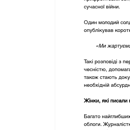
сучасної війни.
Один молодий солд
опублікував коротк
«Ми жартуємо 
Такі розповіді з п
чесністю, допомага
також стають докум
необхідній абсурдн
Жінки, які писали 
Багато найглибших
облоги. Журналістк