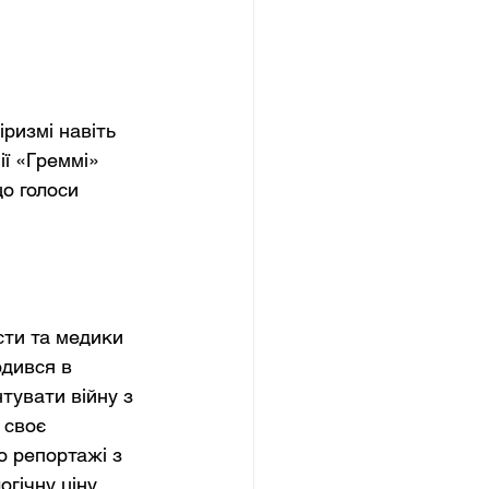
ризмі навіть 
ї «Греммі» 
що голоси 
сти та медики 
дився в 
тувати війну з 
 своє 
о репортажі з 
гічну ціну 