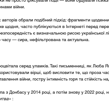
ки не просто фіксували події — вони будували психол
инами війни.
 авторів обрали подібний підхід: фрагменти щоденник
 щодня, часто публікуються в Інтернеті перед пер
безпосередність є визначальною рисою української лі
о часу — сира, нефільтрована та актуальна.
оцвітала серед уламків. Такі письменниці, як Люба Як
користовували вірші, щоб висловити те, що проза час
авлення війни, гостру інтимність горя та стійкість над
а з Донбасу у 2014 році, а потім знову у 2022 році, 
итва»
: