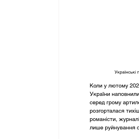
Українські 
Коли у лютому 202
України наповнили
серед грому артиле
розгорталася тихі
романісти, журналі
лише руйнування св