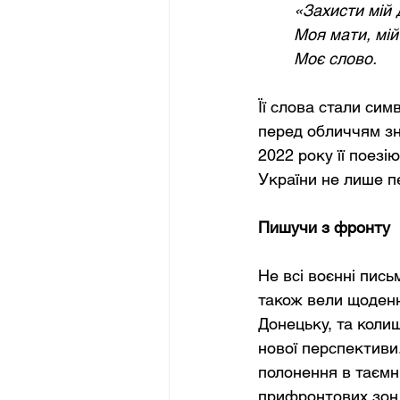
«Захисти мій 
Моя мати, мій
Моє слово.
Її слова стали сим
перед обличчям зн
2022 року її поезі
України не лише пе
Пишучи з фронту
Не всі воєнні пис
також вели щоденн
Донецьку, та коли
нової перспективи.
полонення в таємні
прифронтових зон, 