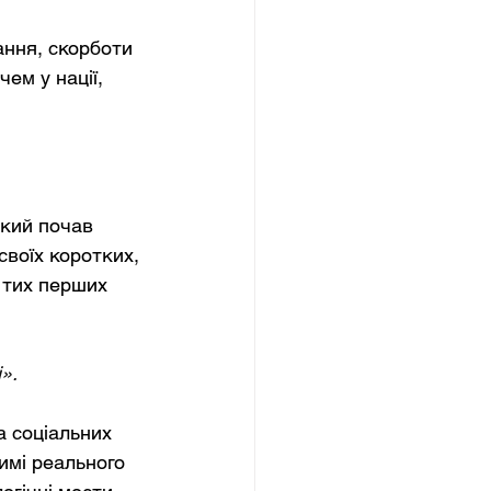
ння, скорботи 
ем у нації, 
кий почав 
 своїх коротких, 
 тих перших 
».
а соціальних 
имі реального 