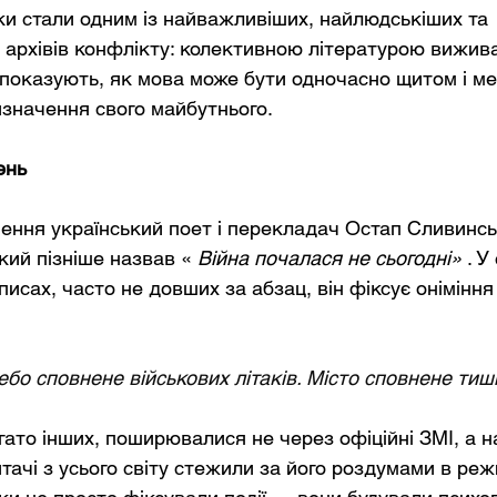
ки стали одним із найважливіших, найлюдськіших та 
архівів конфлікту: колективною літературою вижива
показують, як мова може бути одночасно щитом і меч
изначення свого майбутнього.
ень
нення український поет і перекладач Остап Сливинсь
кий пізніше назвав «
Війна почалася не сьогодні»
. У
писах, часто не довших за абзац, він фіксує оніміння
ебо сповнене військових літаків. Місто сповнене тиші
агато інших, поширювалися не через офіційні ЗМІ, а н
тачі з усього світу стежили за його роздумами в реж