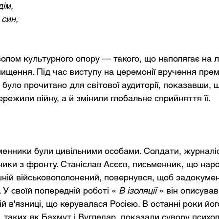
дім,
 син,
волом культурного опору — такого, що наполягає на лі
ищення. Під час виступу на церемонії вручення премі
ю було прочитано для світової аудиторії, показавши, 
режили війну, а й змінили глобальне сприйняття її.
ьменники були цивільними особами. Солдати, журналі
ики з фронту. Станіслав Асєєв, письменник, що наро
шній військовополонений, повернувся, щоб задокумен
 У своїй попередній роботі «
В ізоляції
» він описував
й в'язниці, що керувалася Росією. В останні роки йог
таких як Бахмут і Вугледар, показали сувору психоло