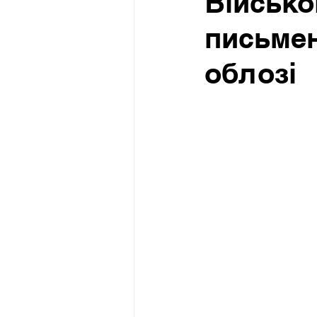
Військо
письмен
облозі