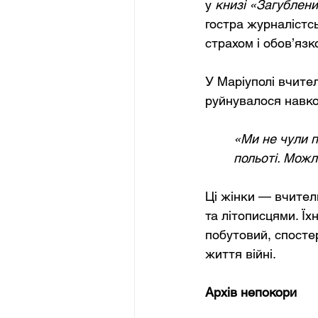
у
книзі «Загублени
гостра журналістсь
страхом і обов’язк
У Маріуполі вчител
руйнувалося навкол
«Ми не чули п
польоті. Можл
Ці жінки — вчител
та літописцями. Ї
побутовий, спосте
життя війні.
Архів непокори