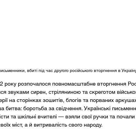
письменники, вбиті під час другого російського вторгнення в Україну
2 року розпочалося повномасштабне вторгнення Росії
ся звуками сирен, стріляниною та скреготом військо
рії на сторінках зошитів, блогів та порваних аркуша
ша битва: боротьба за свідчення. Українські письмен
сти та шкільні вчителі — взяли свої ручки та почали
оїх міст, а й витривалість свого народу.