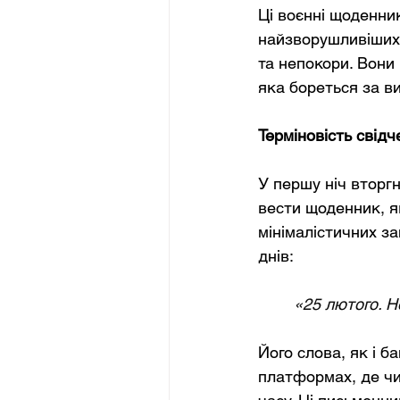
Ці воєнні щоденни
найзворушливіших 
та непокори. Вони 
яка бореться за в
Терміновість свідч
У першу ніч вторг
вести щоденник, я
мінімалістичних за
днів:
«25 лютого. Н
Його слова, як і б
платформах, де чи