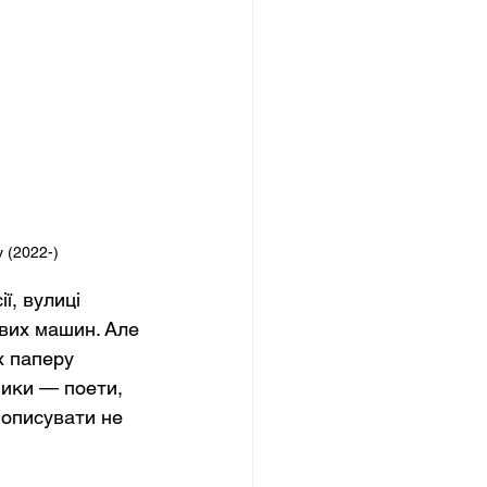
 (2022-)
, вулиці 
вих машин. Але 
х паперу 
ники — поети, 
 описувати не 