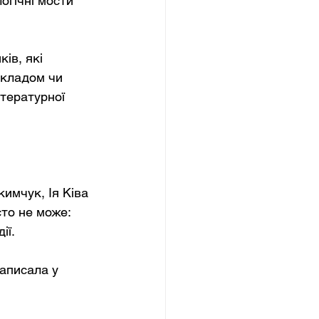
огічні мости 
ів, які 
екладом чи 
тературної 
имчук, Ія Ківа 
то не може: 
ії.
написала у 