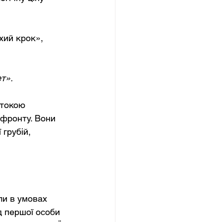
хий крок», 
т».
стокою 
 фронту. Вони 
грубій, 
ли в умовах 
д першої особи 