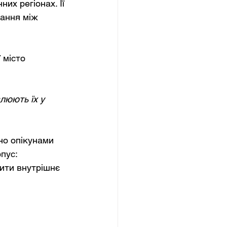
их регіонах. Її 
вання між 
 місто 
люють їх у 
но опікунами 
пус: 
ити внутрішнє 