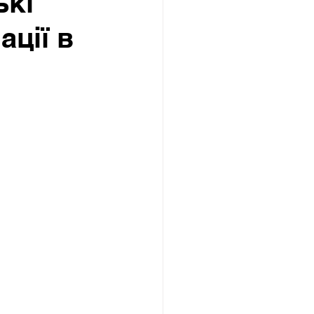
ькі
ації в