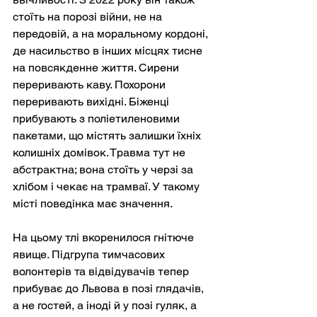
стоїть на порозі війни, не на 
передовій, а на моральному кордоні, 
де насильство в інших місцях тисне 
на повсякденне життя. Сирени 
переривають каву. Похорони 
переривають вихідні. Біженці 
прибувають з поліетиленовими 
пакетами, що містять залишки їхніх 
колишніх домівок. Травма тут не 
абстрактна; вона стоїть у черзі за 
хлібом і чекає на трамваї. У такому 
місті поведінка має значення.
На цьому тлі вкоренилося гнітюче 
явище. Підгрупа тимчасових 
волонтерів та відвідувачів тепер 
прибуває до Львова в позі глядачів, 
а не гостей, а іноді й у позі гуляк, а 