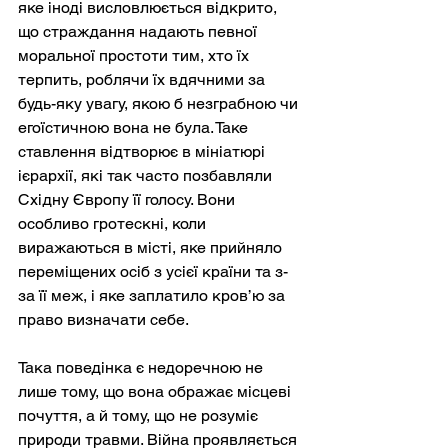
яке іноді висловлюється відкрито, 
що страждання надають певної 
моральної простоти тим, хто їх 
терпить, роблячи їх вдячними за 
будь-яку увагу, якою б незграбною чи 
егоїстичною вона не була. Таке 
ставлення відтворює в мініатюрі 
ієрархії, які так часто позбавляли 
Східну Європу її голосу. Вони 
особливо гротескні, коли 
виражаються в місті, яке прийняло 
переміщених осіб з усієї країни та з-
за її меж, і яке заплатило кров’ю за 
право визначати себе.
Така поведінка є недоречною не 
лише тому, що вона ображає місцеві 
почуття, а й тому, що не розуміє 
природи травми. Війна проявляється 