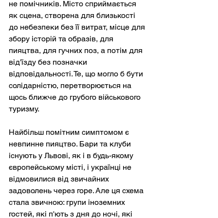
не помічників. Місто сприймається 
як сцена, створена для близькості 
до небезпеки без її витрат, місце для 
збору історій та образів, для 
пияцтва, для гучних поз, а потім для 
від'їзду без позначки 
відповідальності. Те, що могло б бути 
солідарністю, перетворюється на 
щось ближче до грубого військового 
туризму.
Найбільш помітним симптомом є 
невпинне пияцтво. Бари та клуби 
існують у Львові, як і в будь-якому 
європейському місті, і українці не 
відмовилися від звичайних 
задоволень через горе. Але ця схема 
стала звичною: групи іноземних 
гостей, які п'ють з дня до ночі, які 