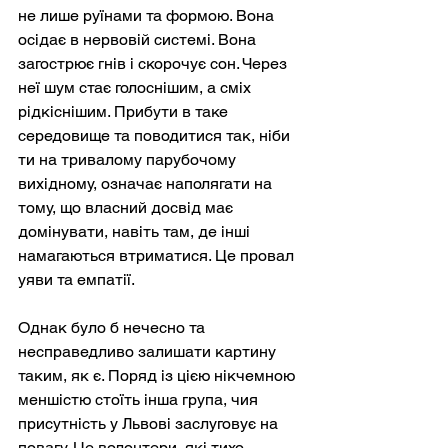
не лише руїнами та формою. Вона 
осідає в нервовій системі. Вона 
загострює гнів і скорочує сон. Через 
неї шум стає голоснішим, а сміх 
рідкіснішим. Прибути в таке 
середовище та поводитися так, ніби 
ти на тривалому парубочому 
вихідному, означає наполягати на 
тому, що власний досвід має 
домінувати, навіть там, де інші 
намагаються втриматися. Це провал 
уяви та емпатії.
Однак було б нечесно та 
несправедливо залишати картину 
таким, як є. Поряд із цією нікчемною 
меншістю стоїть інша група, чия 
присутність у Львові заслуговує на 
повагу. Це волонтери, які тихо 