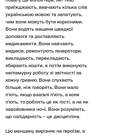
приїжджають, вивчають кілька слів 
українською мовою та запитують, 
чим вони можуть бути корисними. 
Вони водять машини швидкої 
допомоги та доставляють 
медикаменти. Вони навчають 
медиків, ремонтують генератори, 
викладають, перекладають, 
збирають кошти, а потім виконують 
негламурну роботу зі звітності за 
кожну гривню. Вони слухають 
більше, ніж говорять. Вони мало 
п'ють, якщо взагалі п'ють, а коли 
п'ють, то роблять це як гості, а не як 
завойовники ночі. Вони розуміють, 
що солідарність – це дисципліна.
Цю меншину вирізняє не героїзм, а 