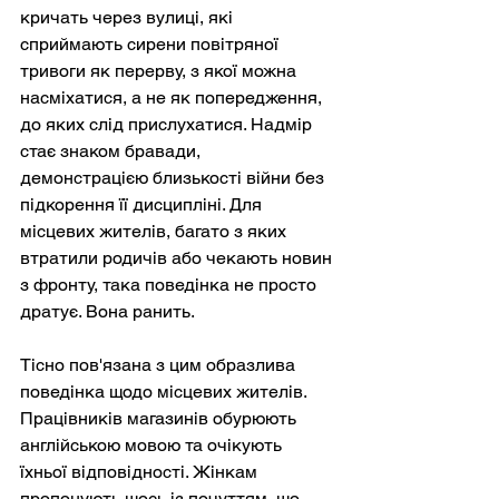
кричать через вулиці, які 
сприймають сирени повітряної 
тривоги як перерву, з якої можна 
насміхатися, а не як попередження, 
до яких слід прислухатися. Надмір 
стає знаком бравади, 
демонстрацією близькості війни без 
підкорення її дисципліні. Для 
місцевих жителів, багато з яких 
втратили родичів або чекають новин 
з фронту, така поведінка не просто 
дратує. Вона ранить.
Тісно пов'язана з цим образлива 
поведінка щодо місцевих жителів. 
Працівників магазинів обурюють 
англійською мовою та очікують 
їхньої відповідності. Жінкам 
пропонують щось із почуттям, що 