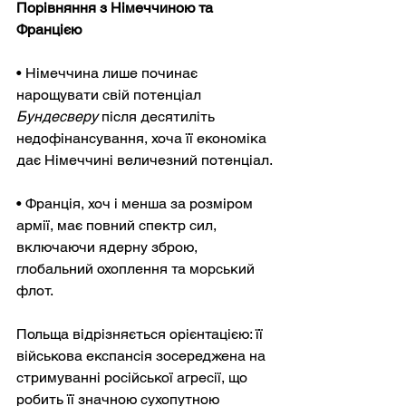
Порівняння з Німеччиною та 
Францією
• Німеччина лише починає 
нарощувати свій
 потенціал 
Бундесверу
після десятиліть 
недофінансування, хоча її економіка 
дає Німеччині величезний потенціал.
• Франція, хоч і менша за розміром 
армії, має повний спектр сил, 
включаючи ядерну зброю, 
глобальний охоплення та морський 
флот.
Польща відрізняється орієнтацією: її 
військова експансія зосереджена на 
стримуванні російської агресії, що 
робить її значною сухопутною 