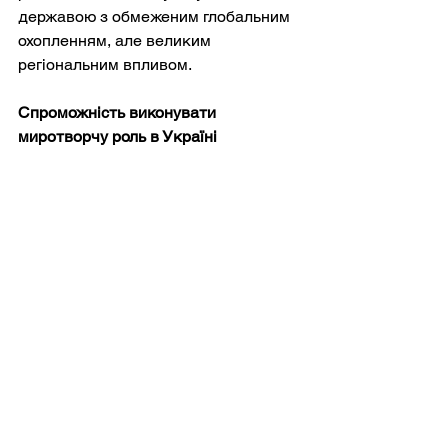
державою з обмеженим глобальним 
охопленням, але великим 
регіональним впливом.
Спроможність виконувати 
миротворчу роль в Україні
Польща публічно висунула ідею 
відправки миротворчих сил в 
Україну, хоча такий крок значною 
мірою залежатиме від консенсусу 
НАТО. Близькість Польщі, глибока 
взаємодія з Україною та передова 
позиція роблять її ідеальним 
кандидатом на таку роль — 
зокрема, у забезпеченні безпеки 
демілітаризованих зон або 
гуманітарних коридорів, якщо буде 