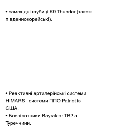
• самохідні гаубиці K9 Thunder (також 
південнокорейські).
• Реактивні артилерійські системи 
HIMARS і системи ППО Patriot із 
США.
• Безпілотники Bayraktar TB2 з 
Туреччини.