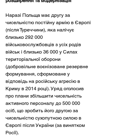
розширення та модернізація
Наразі Польща має другу за 
чисельністю постійну армію в Європі 
(після Туреччини), яка налічує 
близько 292 000 
військовослужбовців з усіх родів 
військ і близько 36 000 у Силах 
територіальної оборони 
(добровільне воєнізоване резервне 
формування, сформоване у 
відповідь на російську агресію в 
Криму в 2014 році). Уряд оголосив 
про плани збільшити чисельність 
активного персоналу до 500 000 
осіб, що зробить його другою за 
чисельністю сухопутною силою в 
Європі після України (за винятком 
Росії).