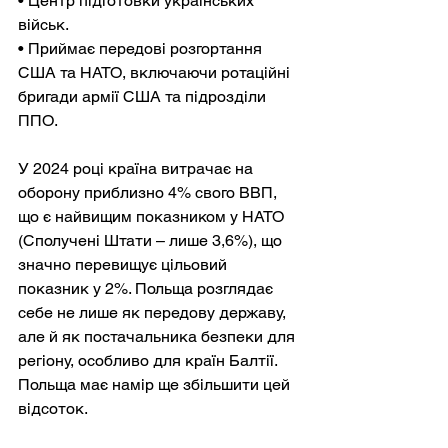
• Центр підготовки українських 
військ.
• Приймає передові розгортання 
США та НАТО, включаючи ротаційні 
бригади армії США та підрозділи 
ППО.
У 2024 році країна витрачає на 
оборону приблизно 4% свого ВВП, 
що є найвищим показником у НАТО 
(Сполучені Штати – лише 3,6%), що 
значно перевищує цільовий 
показник у 2%. Польща розглядає 
себе не лише як передову державу, 
але й як постачальника безпеки для 
регіону, особливо для країн Балтії. 
Польща має намір ще збільшити цей 
відсоток.