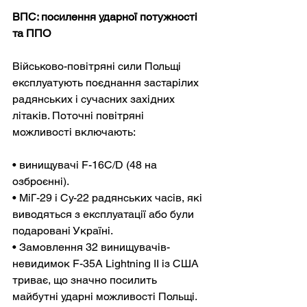
ВПС: посилення ударної потужності 
та ППО
Військово-повітряні сили Польщі 
експлуатують поєднання застарілих 
радянських і сучасних західних 
літаків. Поточні повітряні 
можливості включають:
• винищувачі F-16C/D (48 на 
озброєнні).
• МіГ-29 і Су-22 радянських часів, які 
виводяться з експлуатації або були 
подаровані Україні.
• Замовлення 32 винищувачів-
невидимок F-35A Lightning II із США 
триває, що значно посилить 
майбутні ударні можливості Польщі.