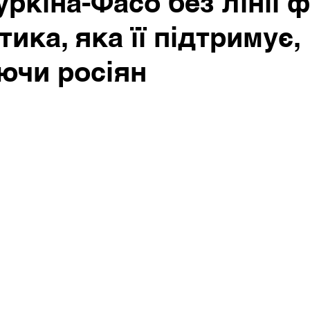
уркіна-Фасо без лінії 
тика, яка її підтримує,
ючи росіян