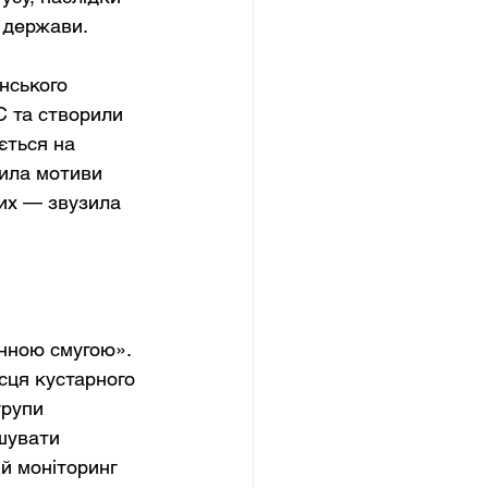
ї держави.
нського 
С та створили 
ється на 
нила мотиви 
их — звузила 
нною смугою». 
сця кустарного 
групи 
шувати 
й моніторинг 