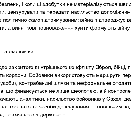
безпеки, і коли ці здобутки не матеріалізуються шви
и, цензурувати та передати насильство допоміжним
в політично самопідтримуваним: війна підтверджує в
и, а виняткові повноваження хунти формують війну,
єнна економіка
де закритого внутрішнього конфлікту. Зброя, бійці, п
ть кордони. Бойовики використовують маршрути пер
 худоби), контрабандні шляхи та неформальне оподатк
а, що фінансується не лише ідеологією, а й контроле
ачають аналітики, насильство бойовиків у Сахелі де
м на торгівлю та засоби до існування — повільним з
я, пов'язаного з державою.