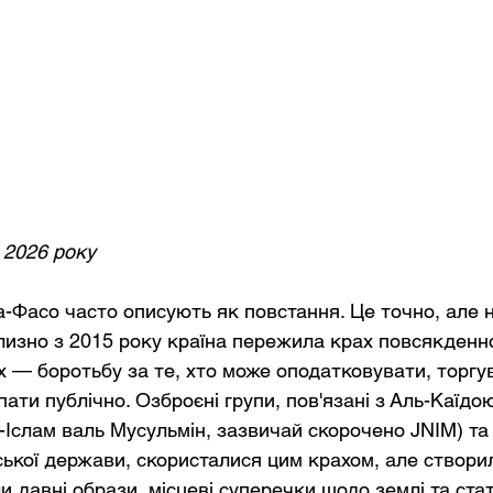
 2026 року
а-Фасо часто описують як повстання. Це точно, але 
изно з 2015 року країна пережила крах повсякденно
х — боротьбу за те, хто може оподатковувати, торгув
ати публічно. Озброєні групи, пов'язані з Аль-Каїдо
Іслам валь Мусульмін, зазвичай скорочено JNIM) та
ької держави, скористалися цим крахом, але створили
давні образи, місцеві суперечки щодо землі та стат