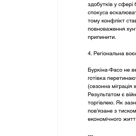
здобутків у сфері 
спокуса ескалюват
тому конфлікт ста
повноваження хунт
припинити.
4. Регіональна во
Буркіна-Фасо не ве
готівка перетинаю
(сезонна міграція
Результатом є війн
торгівлею. Як зазн
пов'язане з тиско
економічного житт
---