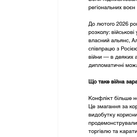
регіональних воєн 
До лютого 2026 ро
розколу: військов
власний альянс, А
співпрацю з Росією
війни — в деяких 
дипломатичні можли
Що таке війна зар
Конфлікт більше н
Це змагання за кор
видобутку корисни
продемонстрували 
торгівлю та карат