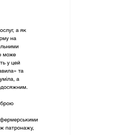
слуг, а як 
рму на 
ельними 
о може 
ть у цей 
авила» та 
міла, а 
недосяжним.
зброю
а фермерськими 
ж патронажу, 