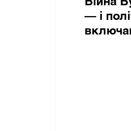
Війна Б
— і полі
включа