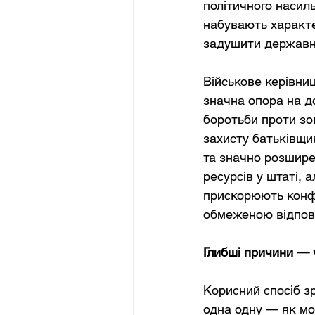
політичного насиль
набувають характе
задушити державні
Військове керівниц
значна опора на д
боротьби проти зов
захисту батьківщи
та значно розшире
ресурсів у штаті, 
прискорюють конфлі
обмеженою відпов
Глибші причини — 
Корисний спосіб з
одна одну — як мо