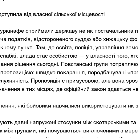
дступила від власної сільської місцевості
уркінафе сприймали державу не як постачальника по
ча податків, відстороненого суддю або хижацьку фо
ному пункті. Там, де освіта, поліція, управління зем
слабкі, влада стає особистою — у власності того, хт
ання рішення сьогодні. Повстанські групи потрапляю
 пропозицією: швидке покарання, передбачувані «пр
слухняність. Пропозиція є примусовою, але вона зрозу
значення в тих місцях, де офіційний закон здається 
олення, які бойовики навчилися використовувати як 
нують давні напружені стосунки між скотарськими т
ж між групами, які почуваються виключеними з мере