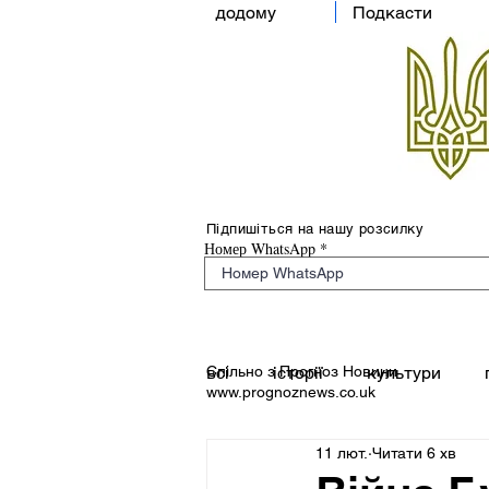
додому
Подкасти
Підпишіться на нашу розсилку
Номер WhatsApp
Спільно з Прогноз Новини
всі
історії
культури
www.prognoznews.co.uk
11 лют.
Читати 6 хв