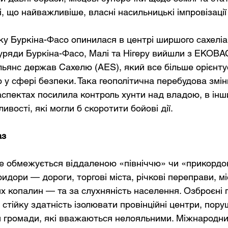
і, що найважливіше, власні насильницькі імпровізаці
ку Буркіна-Фасо опинилася в центрі ширшого сахеліа
і уряди Буркіна-Фасо, Малі та Нігеру вийшли з ЕКОВА
льянс держав Сахелю (AES), який все більше орієнту
 у сфері безпеки. Така геополітична перебудова змі
аспектах посилила контроль хунти над владою, в інш
вості, які могли б скоротити бойові дії.
аз
е обмежується віддаленою «північчю» чи «прикордо
идори — дороги, торгові міста, річкові переправи, мі
х копалин — та за слухняність населення. Озброєні 
стійку здатність ізолювати провінційні центри, пору
и громади, які вважаються нелояльними. Міжнародни