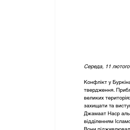
Середа, 11 лютого
Конфлікт у Буркін
твердження. Прибл
великих територія
захищати та виступ
Джамаат Наср аль-
відділенням Ісламс
Вони підживлювали 