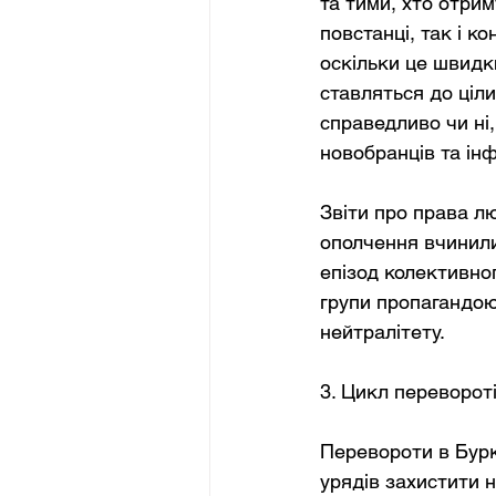
та тими, хто отрим
повстанці, так і к
оскільки це швидки
ставляться до ціли
справедливо чи ні,
новобранців та ін
Звіти про права л
ополчення вчинили
епізод колективног
групи пропагандою
нейтралітету.
3. Цикл перевороті
Перевороти в Бурк
урядів захистити 