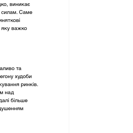
дко, виникає 
 силам. Саме 
иняткові 
 яку важко 
аливо та 
егону худоби 
ування ринків. 
м над 
далі більше 
адушенням 