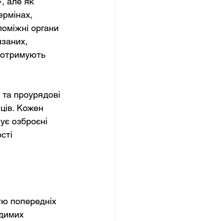
, але як 
ермінах, 
поміжні органи 
язаних, 
и отримують 
та проурядові 
ців. Кожен 
ує озброєні 
сті 
ю попередніх 
димих 