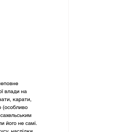
неповне 
ї влади на 
ати, карати, 
ю (особливо 
 сахельським 
 його не самі. 
усу, наслідки 