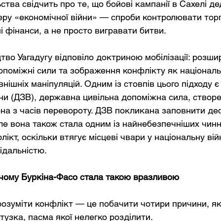
ства свідчить про те, що бойові кампанії в Сахелі де
ру «економічної війни» — спроби контролювати торг
 фінанси, а не просто вигравати битви.
тво Уагадугу відповіло доктриною мобілізації: розшир
опоміжні сили та зображення конфлікту як національ
нішніх маніпуляцій. Одним із стовпів цього підходу є
ни (ДЗВ), державна цивільна допоміжна сила, створен
на з часів перевороту. ДЗВ покликана заповнити де
але вона також стала одним із найнебезпечніших чинн
кт, оскільки втягує місцеві чвари у національну війн
ідальністю.
чому Буркіна-Фасо стала такою вразливою
розуміти конфлікт — це побачити чотири причини, як
тузка, пасма якої нелегко розділити.