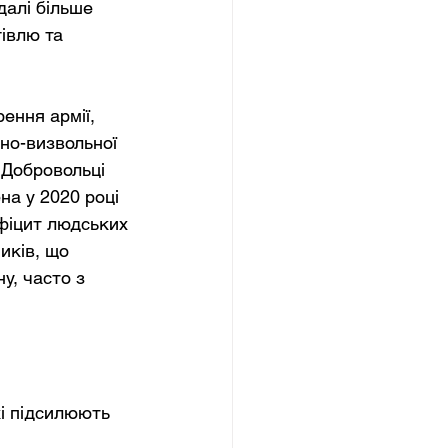
далі більше 
івлю та 
ення армії, 
но-визвольної 
 Добровольці 
а у 2020 році 
фіцит людських 
иків, що 
у, часто з 
і підсилюють 