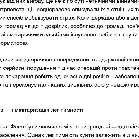
ує від них вигоду. Це не є по суті «етнічними війнами»
онтрповстанці неодноразово описували їх в етнічних т
й спосіб мобілізувати страх. Коли держава або її до
х громад як до підозрілих, особливо до громад, пов’
 зі скотарськими засобами існування, озброєні груп
форматорів.
юдини неодноразово попереджали, що державні сили 
 серйозні порушення під час операцій проти повстан
о покарання робить одночасно дві речі: він забезпеч
 та переконує наляканих цивільних осіб у неможливо
в — і мілітаризація легітимності
іна-Фасо були значною мірою виправдані нездатніст
населення. Однак легітимність хунти залежить від ви