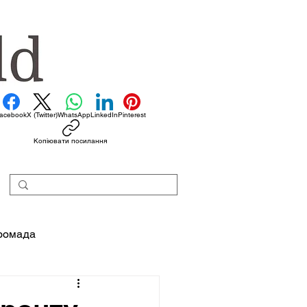
acebook
X (Twitter)
WhatsApp
LinkedIn
Pinterest
Копіювати посилання
ромада