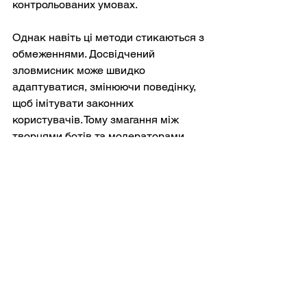
контрольованих умовах.
Однак навіть ці методи стикаються з 
обмеженнями. Досвідчений 
зловмисник може швидко 
адаптуватися, змінюючи поведінку, 
щоб імітувати законних 
користувачів. Тому змагання між 
творцями ботів та модераторами 
платформи нагадує гонку озброєнь.
Захист законних користувачів
Завдання для компаній соціальних 
мереж полягає не лише у виявленні 
шкідливих акаунтів, а й у тому, щоб 
робити це без шкоди для справжніх 
користувачів. Надмірно агресивна 
модерація ризикує придушити 