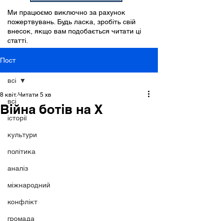
Ми працюємо виключно за рахунок
пожертвувань. Будь ласка, зробіть свій
внесок, якщо вам подобається читати ці
статті.
Пост
всі
8 квіт.
Читати 5 хв
всі
Війна ботів на X
історії
культури
політика
аналіз
міжнародний
конфлікт
громада