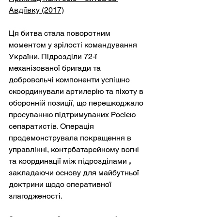
Авдіївку (2017)
Ця битва стала поворотним 
моментом у зрілості командування 
України. Підрозділи 72-ї 
механізованої бригади та 
добровольчі компоненти успішно 
скоординували артилерію та піхоту в 
оборонній позиції, що перешкоджало 
просуванню підтримуваних Росією 
сепаратистів. Операція 
продемонструвала покращення в 
управлінні, контрбатарейному вогні 
та координації між підрозділами
,
закладаючи основу для майбутньої 
доктрини щодо оперативної 
злагодженості.