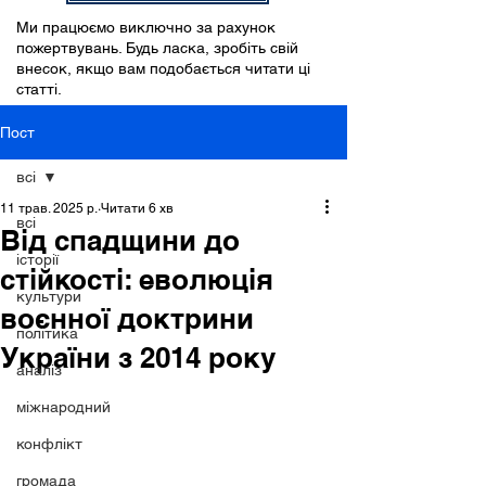
Ми працюємо виключно за рахунок
пожертвувань. Будь ласка, зробіть свій
внесок, якщо вам подобається читати ці
статті.
Пост
всі
11 трав. 2025 р.
Читати 6 хв
всі
Від спадщини до
історії
стійкості: еволюція
культури
воєнної доктрини
політика
України з 2014 року
аналіз
міжнародний
конфлікт
громада