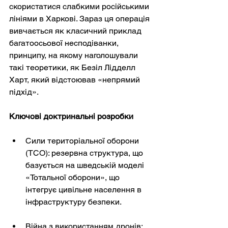
скористатися слабкими російськими 
лініями в Харкові. Зараз ця операція 
вивчається як класичний приклад 
багатоосьової несподіванки, 
принципу, на якому наголошували 
такі теоретики, як Безіл Лідделл 
Харт, який відстоював «непрямий 
підхід».
Ключові доктринальні розробки
Сили територіальної оборони 
(ТСО): резервна структура, що 
базується на шведській моделі 
«Тотальної оборони», що 
інтегрує цивільне населення в 
інфраструктуру безпеки.
Війна з використанням дронів: 