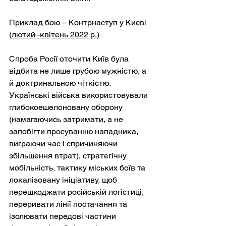
Приклад бою – Контрнаступ у Києві 
(лютий–квітень 2022 р.)
Спроба Росії оточити Київ була 
відбита не лише грубою мужністю, а 
й доктринальною чіткістю. 
Українські війська використовували 
глибокоешелоновану оборону 
(намагаючись затримати, а не 
запобігти просуванню нападника, 
виграючи час і спричиняючи 
збільшення втрат), стратегічну 
мобільність, тактику міських боїв та 
локалізовану ініціативу, щоб 
перешкоджати російській логістиці, 
переривати лінії постачання та 
ізолювати передові частини 