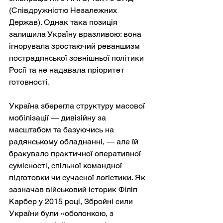
(Співдружністю Незалежних 
Держав). Однак така позиція 
залишила Україну вразливою: вона 
ігнорувала зростаючий реваншизм 
пострадянської зовнішньої політики 
Росії та не надавала пріоритет 
готовності.
Україна зберегла структуру масової 
мобілізації — дивізійну за 
масштабом та базуючись на 
радянському обладнанні, — але їй 
бракувало практичної оперативної 
сумісності, спільної командної 
підготовки чи сучасної логістики. Як 
зазначав військовий історик Філіп 
Карбер у 2015 році, Збройні сили 
України були «оболонкою, з 