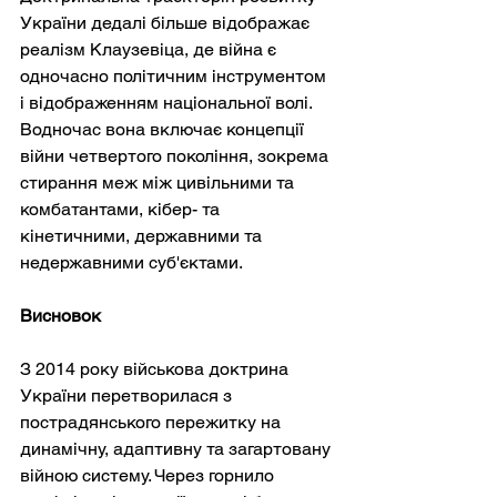
України дедалі більше відображає 
реалізм Клаузевіца, де війна є 
одночасно політичним інструментом 
і відображенням національної волі. 
Водночас вона включає концепції 
війни четвертого покоління, зокрема 
стирання меж між цивільними та 
комбатантами, кібер- та 
кінетичними, державними та 
недержавними суб'єктами.
Висновок
З 2014 року військова доктрина 
України перетворилася з 
пострадянського пережитку на 
динамічну, адаптивну та загартовану 
війною систему. Через горнило 