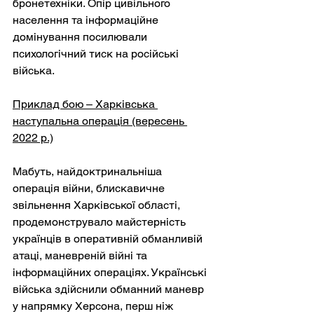
бронетехніки. Опір цивільного 
населення та інформаційне 
домінування посилювали 
психологічний тиск на російські 
війська.
Приклад бою – Харківська 
наступальна операція (вересень 
2022 р.)
Мабуть, найдоктринальніша 
операція війни, блискавичне 
звільнення Харківської області, 
продемонструвало майстерність 
українців в оперативній обманливій 
атаці, маневреній війні та 
інформаційних операціях. Українські 
війська здійснили обманний маневр 
у напрямку Херсона, перш ніж 