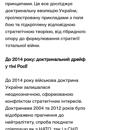
принципами. Це есе досліджує 
доктринальну еволюцію України, 
проілюстровану прикладами з поля 
бою та підкріплену відповідною 
стратегічною теорією, від гібридного 
опору до формулювання стратегії 
тотальної війни.
До 2014 року: доктринальний дрейф 
у тіні Росії
До 2014 року військова доктрина 
України залишалася 
неоднозначною, сформованою 
конфліктом стратегічних інтересів. 
Доктринами 2004 та 2012 років було 
відображено прагнення до 
нейтралітету, спроба поєднати 
співпрацю як з НАТО, так і з СНД 