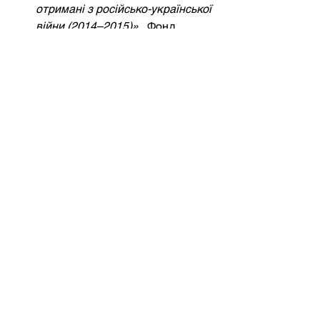
отримані з російсько-української 
війни (2014–2015)»
, Фонд 
Потомак, 2015.
Фундаментальний аналіз, 
проведений американським 
вченим у галузі оборони на 
основі польових візитів до 
України, з акцентом на 
початкових доктринальних та 
бойових невдачах та адаптаціях.
Кофман, Майкл та Мігдаловіц, 
Метью.
–
«Військові операції 
Росії в Україні та еволюція 
війни»
, Центр військово-
морського аналізу, 2017.
Пропонує контекст того, як 
Україна адаптувала свою 
доктрину у відповідь на гібридні 
та конвенційні загрози з боку 