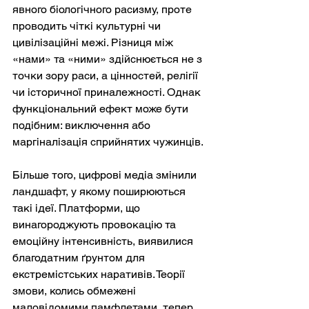
явного біологічного расизму, проте 
проводить чіткі культурні чи 
цивілізаційні межі. Різниця між 
«нами» та «ними» здійснюється не з 
точки зору раси, а цінностей, релігії 
чи історичної приналежності. Однак 
функціональний ефект може бути 
подібним: виключення або 
маргіналізація сприйнятих чужинців.
Більше того, цифрові медіа змінили 
ландшафт, у якому поширюються 
такі ідеї. Платформи, що 
винагороджують провокацію та 
емоційну інтенсивність, виявилися 
благодатним ґрунтом для 
екстремістських наративів. Теорії 
змови, колись обмежені 
маловідомими памфлетами, тепер 