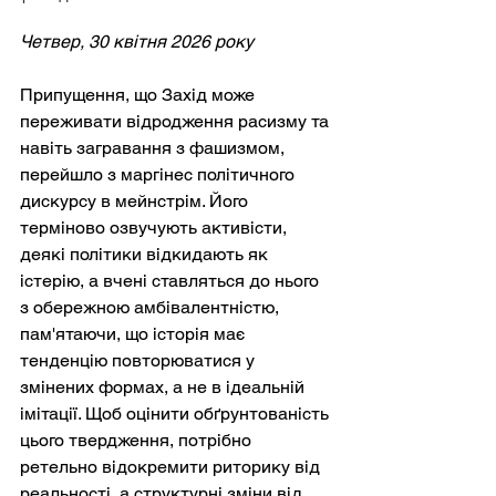
Четвер, 30 квітня 2026 року
Припущення, що Захід може 
переживати відродження расизму та 
навіть загравання з фашизмом, 
перейшло з маргінес політичного 
дискурсу в мейнстрім. Його 
терміново озвучують активісти, 
деякі політики відкидають як 
істерію, а вчені ставляться до нього 
з обережною амбівалентністю, 
пам'ятаючи, що історія має 
тенденцію повторюватися у 
змінених формах, а не в ідеальній 
імітації. Щоб оцінити обґрунтованість 
цього твердження, потрібно 
ретельно відокремити риторику від 
реальності, а структурні зміни від 