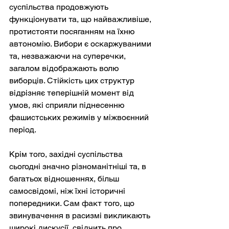
суспільства продовжують 
функціонувати та, що найважливіше, 
протистояти посяганням на їхню 
автономію. Вибори є оскаржуваними 
та, незважаючи на суперечки, 
загалом відображають волю 
виборців. Стійкість цих структур 
відрізняє теперішній момент від 
умов, які сприяли піднесенню 
фашистських режимів у міжвоєнний 
період.
Крім того, західні суспільства 
сьогодні значно різноманітніші та, в 
багатьох відношеннях, більш 
самосвідомі, ніж їхні історичні 
попередники. Сам факт того, що 
звинувачення в расизмі викликають 
широкі дискусії, свідчить про 