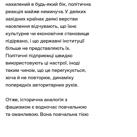
нахилений в будь-який бік, політична 
реакція майже неминуча. У деяких 
західних країнах деякі верстви 
населення відчувають, що їхнє 
культурне чи економічне становище 
підірвано, і що державні інституції 
більше не представляють їх. 
Політичні підприємці швидко 
використовують ці настрої, іноді 
таким чином, що це перегукується, 
хоча й не повторює, динаміку 
попередніх авторитарних рухів.
Отже, історична аналогія з 
фашизмом є водночас повчальною 
та оманливою. Вона повчальна тією 
мірою, якою привертає увагу до 
попереджувальних знаків: 
руйнування норм, стигматизація 