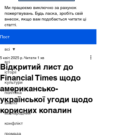
Ми працюємо виключно за рахунок
пожертвувань. Будь ласка, зробіть свій
внесок, якщо вам подобається читати ці
статті.
Пост
всі
5 квіт. 2025 р.
Читати 1 хв
всі
Відкритий лист до
історії
Financial Times щодо
культури
американсько-
політика
української угоди щодо
аналіз
корисних копалин
міжнародний
конфлікт
громада