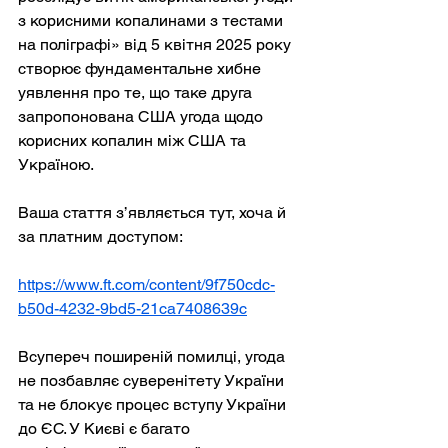
з корисними копалинами з тестами 
на поліграфі» від 5 квітня 2025 року 
створює фундаментальне хибне 
уявлення про те, що таке друга 
запропонована США угода щодо 
корисних копалин між США та 
Україною.
Ваша стаття з’являється тут, хоча й 
за платним доступом:
https://www.ft.com/content/9f750cdc-
b50d-4232-9bd5-21ca7408639c
Всупереч поширеній помилці, угода 
не позбавляє суверенітету України 
та не блокує процес вступу України 
до ЄС. У Києві є багато 