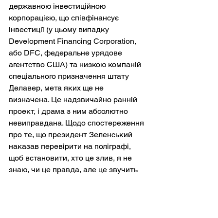
державною інвестиційною 
корпорацією, що співфінансує 
інвестиції (у цьому випадку 
Development Financing Corporation, 
або DFC, федеральне урядове 
агентство США) та низкою компаній 
спеціального призначення штату 
Делавер, мета яких ще не 
визначена. Це надзвичайно ранній 
проект, і драма з ним абсолютно 
невиправдана. Щодо спостереження 
про те, що президент Зеленський 
наказав перевірити на поліграфі, 
щоб встановити, хто це злив, я не 
знаю, чи це правда, але це звучить 
малоймовірно, враховуючи, що 
особу витоку доступно в 
україномовному Telegram-каналі 
Deutsche Welt.