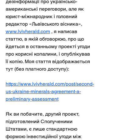
дезінформації про українсько-
американські переговори, але як 
юрист-міжнародник і головний 
редактор «Львівського вісника»,
www.lvivherald.com
, я написав 
статтю, в якій обговорюю, про що 
йдеться в останньому проекті угоди 
про корисні копалини, і опублікував 
її копію. Моя стаття відображається 
тут (без платного доступу):
https://www.lvivherald.com/post/second-
us-ukraine-minerals-agreement-a-
preliminary-assessment
Як ви побачите, другий проект, 
підготовлений Сполученими 
Штатами, є лише стандартною 
формою інвестиційної угоди між 