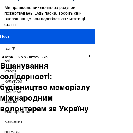
Ми працюємо виключно за рахунок
пожертвувань. Будь ласка, зробіть свій
внесок, якщо вам подобається читати ці
статті.
Пост
всі
14 черв. 2025 р.
Читати 3 хв
всі
Вшанування
історії
солідарності:
культури
будівництво меморіалу
політика
міжнародним
аналіз
волонтерам за Україну
міжнародний
конфлікт
громада