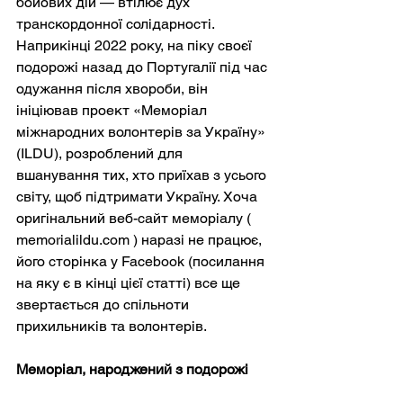
бойових дій — втілює дух 
транскордонної солідарності. 
Наприкінці 2022 року, на піку своєї 
подорожі назад до Португалії під час 
одужання після хвороби, він 
ініціював проект «Меморіал 
міжнародних волонтерів за Україну» 
(ILDU), розроблений для 
вшанування тих, хто приїхав з усього 
світу, щоб підтримати Україну. Хоча 
оригінальний веб-сайт меморіалу (
memorialildu.com
) наразі не працює, 
його сторінка у Facebook (посилання 
на яку є в кінці цієї статті) все ще 
звертається до спільноти 
прихильників та волонтерів.
Меморіал, народжений з подорожі