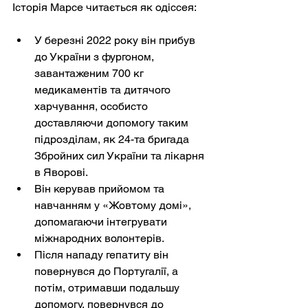
Історія Марсе читається як одіссея:
У березні 2022 року він прибув 
до України з фургоном, 
завантаженим 700 кг 
медикаментів та дитячого 
харчування, особисто 
доставляючи допомогу таким 
підрозділам, як 24-та бригада 
Збройних сил України та лікарня 
в Яворові.
Він керував прийомом та 
навчанням у «Жовтому домі», 
допомагаючи інтегрувати 
міжнародних волонтерів.
Після нападу гепатиту він 
повернувся до Португалії, а 
потім, отримавши подальшу 
допомогу, повернувся до 