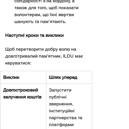
солідарності з-за кордону, а 
також для того, щоб показати 
волонтерам, що їхні жертви 
шанують та пам’ятають.
Наступні кроки та виклики
Щоб перетворити добру волю на 
довготривалий пам'ятник, ILDU має 
керуватися:
Виклик
Шлях уперед
Довгостроковий 
Запустити 
залучення коштів
публічні 
звернення, 
інституційні 
партнерства та 
платформи 