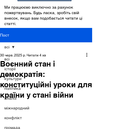
Ми працюємо виключно за рахунок
пожертвувань. Будь ласка, зробіть свій
внесок, якщо вам подобається читати ці
статті.
Пост
всі
30 черв. 2025 р.
Читати 4 хв
всі
Воєнний стан і
історії
демократія:
культури
конституційні уроки для
політика
країни у стані війни
аналіз
міжнародний
конфлікт
громада