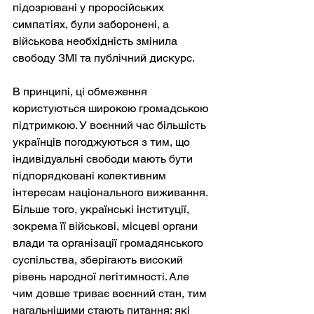
підозрювані у проросійських 
симпатіях, були заборонені, а 
військова необхідність змінила 
свободу ЗМІ та публічний дискурс.
В принципі, ці обмеження 
користуються широкою громадською 
підтримкою. У воєнний час більшість 
українців погоджуються з тим, що 
індивідуальні свободи мають бути 
підпорядковані колективним 
інтересам національного виживання. 
Більше того, українські інституції, 
зокрема її військові, місцеві органи 
влади та організації громадянського 
суспільства, зберігають високий 
рівень народної легітимності. Але 
чим довше триває воєнний стан, тим 
нагальнішими стають питання: які 