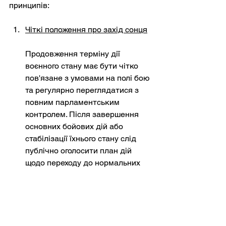
принципів:
Чіткі положення про захід сонця
Продовження терміну дії 
воєнного стану має бути чітко 
пов'язане з умовами на полі бою 
та регулярно переглядатися з 
повним парламентським 
контролем. Після завершення 
основних бойових дій або 
стабілізації їхнього стану слід 
публічно оголосити план дій 
щодо переходу до нормальних 
конституційних процедур, 
включаючи вибори.
Інституційна безперервність та 
нагляд