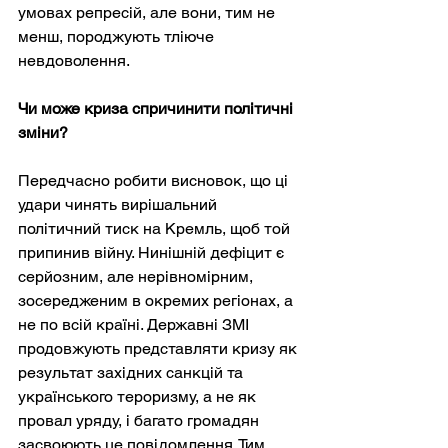
умовах репресій, але вони, тим не 
менш, породжують тліюче 
невдоволення.
Чи може криза спричинити політичні 
зміни?
Передчасно робити висновок, що ці 
удари чинять вирішальний 
політичний тиск на Кремль, щоб той 
припинив війну. Нинішній дефіцит є 
серйозним, але нерівномірним, 
зосередженим в окремих регіонах, а 
не по всій країні. Державні ЗМІ 
продовжують представляти кризу як 
результат західних санкцій та 
українського тероризму, а не як 
провал уряду, і багато громадян 
засвоюють це повідомлення. Тим 