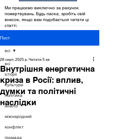
Ми працюємо виключно за рахунок
пожертвувань. Будь ласка, зробіть свій
внесок, якщо вам подобається читати ці
статті.
Пост
всі
28 серп. 2025 р.
Читати 5 хв
всі
Внутрішня енергетична
історії
криза в Росії: вплив,
культури
думки та політичні
політика
наслідки
аналіз
міжнародний
конфлікт
громада