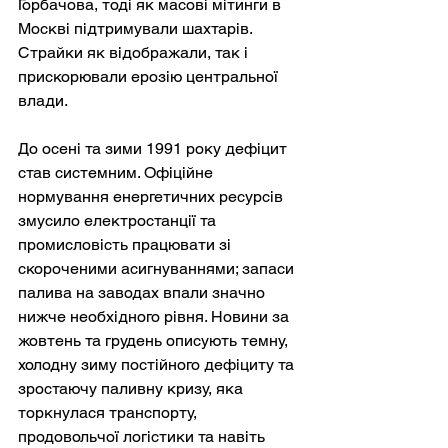
Горбачова, тоді як масові мітинги в 
Москві підтримували шахтарів. 
Страйки як відображали, так і 
прискорювали ерозію центральної 
влади.
До осені та зими 1991 року дефіцит 
став системним. Офіційне 
нормування енергетичних ресурсів 
змусило електростанції та 
промисловість працювати зі 
скороченими асигнуваннями; запаси 
палива на заводах впали значно 
нижче необхідного рівня. Новини за 
жовтень та грудень описують темну, 
холодну зиму постійного дефіциту та 
зростаючу паливну кризу, яка 
торкнулася транспорту, 
продовольчої логістики та навіть 