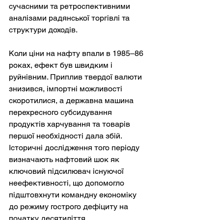
сучасними та ретроспективними 
аналізами радянської торгівлі та 
структури доходів.
Коли ціни на нафту впали в 1985–86 
роках, ефект був швидким і 
руйнівним. Приплив твердої валюти 
знизився, імпортні можливості 
скоротилися, а державна машина 
перехресного субсидування 
продуктів харчування та товарів 
першої необхідності дала збій. 
Історичні дослідження того періоду 
визначають нафтовий шок як 
ключовий підсилювач існуючої 
неефективності, що допомогло 
підштовхнути командну економіку 
до режиму гострого дефіциту на 
початку десятиліття.