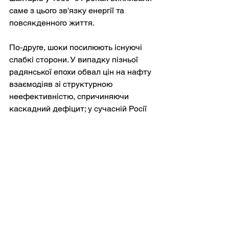
саме з цього зв'язку енергії та 
повсякденного життя.
По-друге, шоки посилюють існуючі 
слабкі сторони. У випадку пізньої 
радянської епохи обвал цін на нафту 
взаємодіяв зі структурною 
неефективністю, спричиняючи 
каскадний дефіцит; у сучасній Росії 
цілеспрямована шкода 
нафтопереробці та логістиці 
взаємодіє з бюджетними 
пріоритетами воєнного часу, 
інфляцією та регіональними 
диспропорціями. Механізм 
відрізняється, але логіка посилення 
схожа.