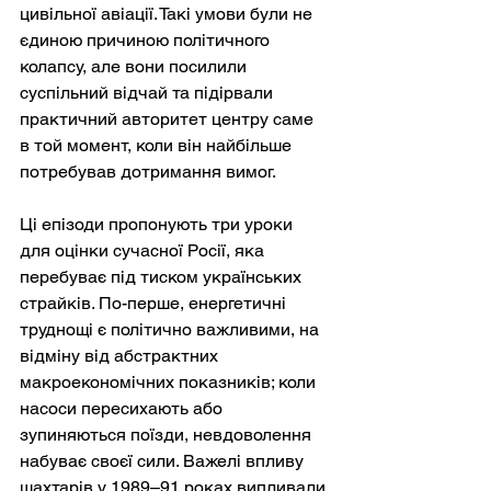
цивільної авіації. Такі умови були не 
єдиною причиною політичного 
колапсу, але вони посилили 
суспільний відчай та підірвали 
практичний авторитет центру саме 
в той момент, коли він найбільше 
потребував дотримання вимог.
Ці епізоди пропонують три уроки 
для оцінки сучасної Росії, яка 
перебуває під тиском українських 
страйків. По-перше, енергетичні 
труднощі є політично важливими, на 
відміну від абстрактних 
макроекономічних показників; коли 
насоси пересихають або 
зупиняються поїзди, невдоволення 
набуває своєї сили. Важелі впливу 
шахтарів у 1989–91 роках випливали 