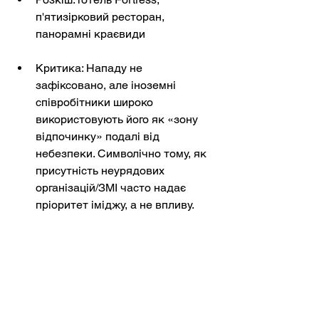
п'ятизірковий ресторан, 
панорамні краєвиди
Критика: Нападу не 
зафіксовано, але іноземні 
співробітники широко 
використовують його як «зону 
відпочинку» подалі від 
небезпеки. Символічно тому, як 
присутність неурядових 
організацій/ЗМІ часто надає 
пріоритет іміджу, а не впливу.
Офіційний сайт:
citadel-
inn.com.ua
Заключна нотатка