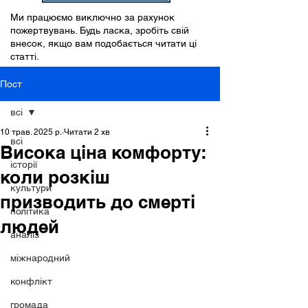
Ми працюємо виключно за рахунок
пожертвувань. Будь ласка, зробіть свій
внесок, якщо вам подобається читати ці
статті.
Пост
всі
10 трав. 2025 р.
Читати 2 хв
всі
Висока ціна комфорту:
історії
коли розкіш
культури
призводить до смерті
політика
людей
аналіз
міжнародний
конфлікт
громада