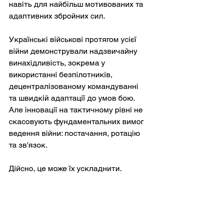
навіть для найбільш мотивованих та 
адаптивних збройних сил.
Українські військові протягом усієї 
війни демонстрували надзвичайну 
винахідливість, зокрема у 
використанні безпілотників, 
децентралізованому командуванні 
та швидкій адаптації до умов бою. 
Але інновації на тактичному рівні не 
скасовують фундаментальних вимог 
ведення війни: постачання, ротацію 
та зв'язок.
Дійсно, це може їх ускладнити.
Залежність від логістики на основі 
дронів, хоча й необхідна, створює 
нові вразливості. Фрагментація 