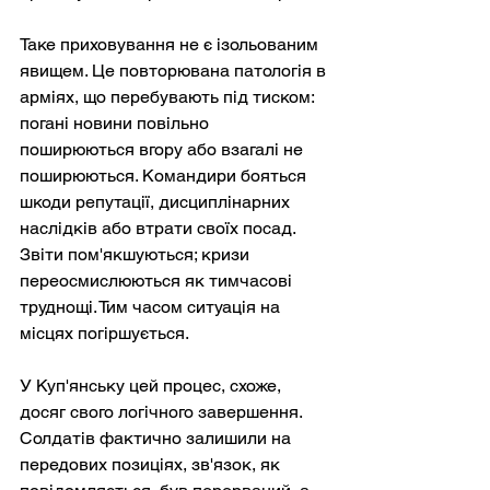
Таке приховування не є ізольованим 
явищем. Це повторювана патологія в 
арміях, що перебувають під тиском: 
погані новини повільно 
поширюються вгору або взагалі не 
поширюються. Командири бояться 
шкоди репутації, дисциплінарних 
наслідків або втрати своїх посад. 
Звіти пом'якшуються; кризи 
переосмислюються як тимчасові 
труднощі. Тим часом ситуація на 
місцях погіршується.
У Куп'янську цей процес, схоже, 
досяг свого логічного завершення. 
Солдатів фактично залишили на 
передових позиціях, зв'язок, як 