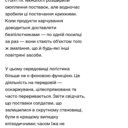
століття. Технології розширили 
охоплення поставок, але водночас 
зробили ці постачання крихкими. 
Коли продукти харчування 
доводиться доставляти 
безпілотниками — по одній посилці 
за раз — вони стають об'єктом того 
ж змагання, що й будь-які інші 
повітряні засоби.
У цьому середовищі логістика 
більше не є фоновою функцією. Це 
діяльність на передовій — 
оскаржувана, цілеспрямована та 
часто переривається. Звіти свідчать, 
що поставки солдатам, що 
залишилися в скрутному становищі, 
були в кращому випадку 
епізодичними; часом їжа не 