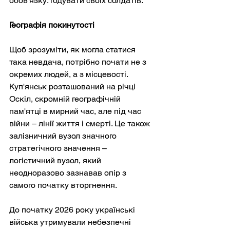
обов'язку: годувати своїх солдатів.
Географія покинутості
Щоб зрозуміти, як могла статися 
така невдача, потрібно почати не з 
окремих людей, а з місцевості. 
Куп'янськ розташований на річці 
Оскіл, скромній географічній 
пам'ятці в мирний час, але під час 
війни – лінії життя і смерті. Це також 
залізничний вузол значного 
стратегічного значення – 
логістичний вузол, який 
неодноразово зазнавав опір з 
самого початку вторгнення.
До початку 2026 року українські 
війська утримували небезпечні 