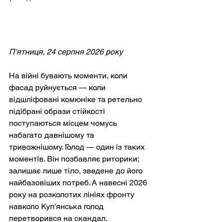
П'ятниця, 24 серпня 2026 року
На війні бувають моменти, коли 
фасад руйнується — коли 
відшліфовані комюніке та ретельно 
підібрані образи стійкості 
поступаються місцем чомусь 
набагато давнішому та 
тривожнішому. Голод — один із таких 
моментів. Він позбавляє риторики; 
залишає лише тіло, зведене до його 
найбазовіших потреб. А навесні 2026 
року на розколотих лініях фронту 
навколо Куп'янська голод 
перетворився на скандал.