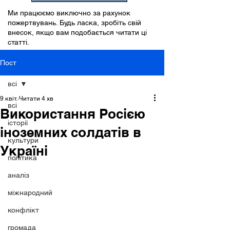
Ми працюємо виключно за рахунок
пожертвувань. Будь ласка, зробіть свій
внесок, якщо вам подобається читати ці
статті.
Пост
всі
9 квіт.
Читати 4 хв
всі
Використання Росією
історії
іноземних солдатів в
культури
Україні
політика
аналіз
міжнародний
конфлікт
громада