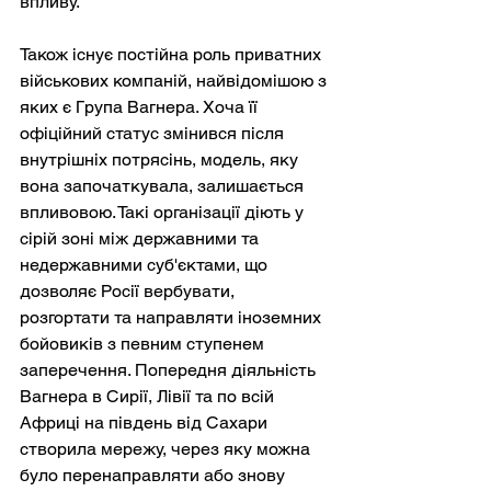
впливу.
Також існує постійна роль приватних 
військових компаній, найвідомішою з 
яких є Група Вагнера. Хоча її 
офіційний статус змінився після 
внутрішніх потрясінь, модель, яку 
вона започаткувала, залишається 
впливовою. Такі організації діють у 
сірій зоні між державними та 
недержавними суб'єктами, що 
дозволяє Росії вербувати, 
розгортати та направляти іноземних 
бойовиків з певним ступенем 
заперечення. Попередня діяльність 
Вагнера в Сирії, Лівії та по всій 
Африці на південь від Сахари 
створила мережу, через яку можна 
було перенаправляти або знову 