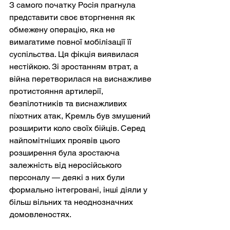
З самого початку Росія прагнула 
представити своє вторгнення як 
обмежену операцію, яка не 
вимагатиме повної мобілізації її 
суспільства. Ця фікція виявилася 
нестійкою. Зі зростанням втрат, а 
війна перетворилася на виснажливе 
протистояння артилерії, 
безпілотників та виснажливих 
піхотних атак, Кремль був змушений 
розширити коло своїх бійців. Серед 
найпомітніших проявів цього 
розширення була зростаюча 
залежність від неросійського 
персоналу — деякі з них були 
формально інтегровані, інші діяли у 
більш вільних та неоднозначних 
домовленостях.