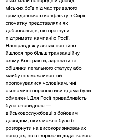
яких мали попередній досвід 
міських боїв під час тривалого 
громадянського конфлікту в Сирії, 
спочатку представляли як 
добровольців, які прагнули 
підтримати кампанію Росії. 
Насправді ж у звітах постійно 
йшлося про більш транзакційну 
схему. Контракти, зарплати та 
обіцянки легального статусу або 
майбутніх можливостей 
пропонувалися чоловікам, чиї 
економічні перспективи вдома були 
обмежені. Для Росії привабливість 
була очевидною — 
військовослужбовці з бойовим 
досвідом, яких можна було б 
розгорнути на високоризикованих 
посадах, не створюючи додаткового 