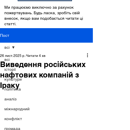
Ми працюємо виключно за рахунок
пожертвувань. Будь ласка, зробіть свій
внесок, якщо вам подобається читати ці
статті.
Пост
всі
26 лист. 2025 р.
Читати 4 хв
всі
Виведення російських
історії
нафтових компаній з
культури
Іраку
політика
аналіз
міжнародний
конфлікт
громада