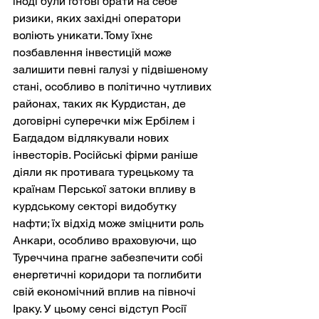
іноді були готові брати на себе 
ризики, яких західні оператори 
воліють уникати. Тому їхнє 
позбавлення інвестицій може 
залишити певні галузі у підвішеному 
стані, особливо в політично чутливих 
районах, таких як Курдистан, де 
договірні суперечки між Ербілем і 
Багдадом відлякували нових 
інвесторів. Російські фірми раніше 
діяли як противага турецькому та 
країнам Перської затоки впливу в 
курдському секторі видобутку 
нафти; їх відхід може зміцнити роль 
Анкари, особливо враховуючи, що 
Туреччина прагне забезпечити собі 
енергетичні коридори та поглибити 
свій економічний вплив на півночі 
Іраку. У цьому сенсі відступ Росії 