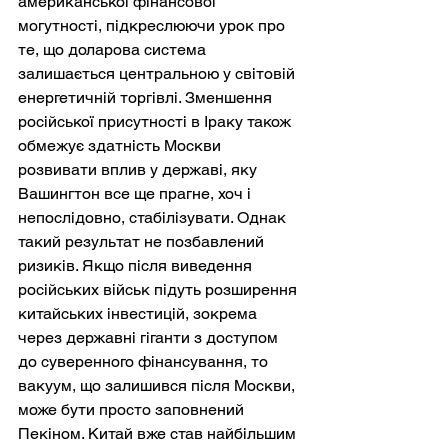
американської фінансової 
могутності, підкреслюючи урок про 
те, що доларова система 
залишається центральною у світовій 
енергетичній торгівлі. Зменшення 
російської присутності в Іраку також 
обмежує здатність Москви 
розвивати вплив у державі, яку 
Вашингтон все ще прагне, хоч і 
непослідовно, стабілізувати. Однак 
такий результат не позбавлений 
ризиків. Якщо після виведення 
російських військ підуть розширення 
китайських інвестицій, зокрема 
через державні гіганти з доступом 
до суверенного фінансування, то 
вакуум, що залишився після Москви, 
може бути просто заповнений 
Пекіном. Китай вже став найбільшим 