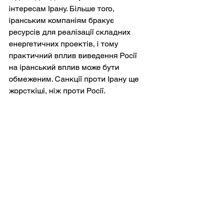
інтересам Ірану. Більше того, 
іранським компаніям бракує 
ресурсів для реалізації складних 
енергетичних проектів, і тому 
практичний вплив виведення Росії 
на іранський вплив може бути 
обмеженим. Санкції проти Ірану ще 
жорсткіші, ніж проти Росії.
Для самої Росії втрата іракських 
активів підкреслює стратегічні 
витрати геополітичної ізоляції. 
Велика держава, яка не може вільно 
діяти на світових енергетичних 
ринках, виявляє, що її вплив 
скорочується навіть у тих сферах, де 
вона традиційно була сильною. 
Кремль може намагатися 