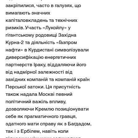
закріпилися, часто в галузях, що 
вимагають значних 
капіталовкладень та технічних 
ризиків. Участь «Лукойлу» у 
гігантському родовищі Західна 
Курна-2 та діяльність «Газпром 
нафти» в Курдистані символізували 
диверсифікацію енергетичних 
партнерств Іраку, віддаляючи його 
від надмірної залежності від 
західних компаній та компаній країн 
Перської затоки. Ця присутність 
також надала Москві певний 
політичний важіль впливу, 
дозволяючи Кремлю позиціонувати 
себе як прагматичного гравця, 
здатного мати справу як з Багдадом, 
так і з Ербілем, навіть коли 