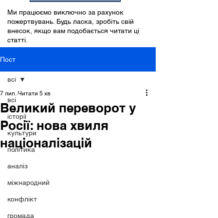
Ми працюємо виключно за рахунок
пожертвувань. Будь ласка, зробіть свій
внесок, якщо вам подобається читати ці
статті.
Пост
всі
7 лип.
Читати 5 хв
всі
Великий переворот у
історії
Росії: нова хвиля
культури
націоналізацій
політика
аналіз
міжнародний
конфлікт
громада