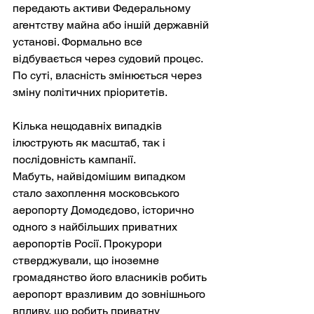
передають активи Федеральному 
агентству майна або іншій державній 
установі. Формально все 
відбувається через судовий процес. 
По суті, власність змінюється через 
зміну політичних пріоритетів.
Кілька нещодавніх випадків 
ілюструють як масштаб, так і 
послідовність кампанії.
Мабуть, найвідомішим випадком 
стало захоплення московського 
аеропорту Домодєдово, історично 
одного з найбільших приватних 
аеропортів Росії. Прокурори 
стверджували, що іноземне 
громадянство його власників робить 
аеропорт вразливим до зовнішнього 
впливу, що робить приватну 