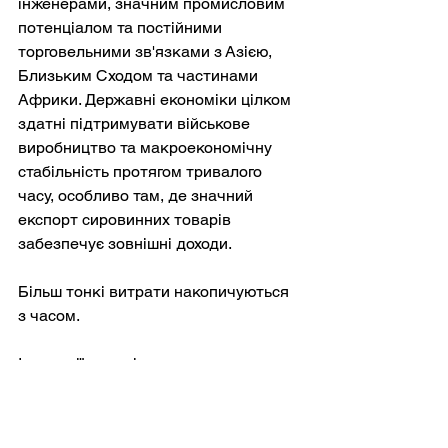
інженерами, значним промисловим 
потенціалом та постійними 
торговельними зв'язками з Азією, 
Близьким Сходом та частинами 
Африки. Державні економіки цілком 
здатні підтримувати військове 
виробництво та макроекономічну 
стабільність протягом тривалого 
часу, особливо там, де значний 
експорт сировинних товарів 
забезпечує зовнішні доходи.
Більш тонкі витрати накопичуються 
з часом.
Інновації процвітають там, де 
підприємці можуть розраховувати на 
збереження винагороди за успішне 
прийняття ризиків. Продуктивність 