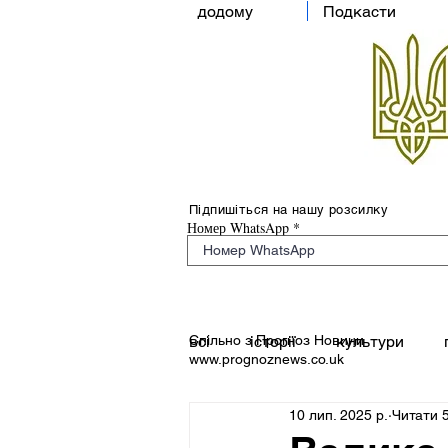
додому
Подкасти
Підпишіться на нашу розсилку
Номер WhatsApp
Спільно з Прогноз Новини
всі
історії
культури
www.prognoznews.co.uk
10 лип. 2025 р.
Читати 5