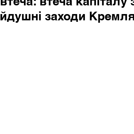
втеча: втеча капіталу з
айдушні заходи Кремл