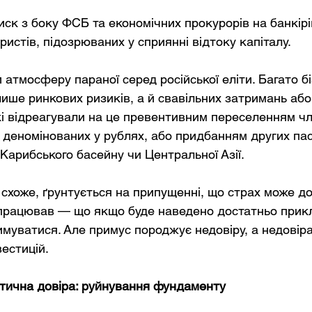
иск з боку ФСБ та економічних прокурорів на банкірі
истів, підозрюваних у сприянні відтоку капіталу.
 атмосферу параної серед російської еліти. Багато б
лише ринкових ризиків, а й свавільних затримань або
кі відреагували на це превентивним переселенням член
 деномінованих у рублях, або придбанням других пас
 Карибського басейну чи Центральної Азії.
схоже, ґрунтується на припущенні, що страх може до
спрацював — що якщо буде наведено достатньо прикл
имуватися. Але примус породжує недовіру, а недовіра
естицій.
ітична довіра: руйнування фундаменту