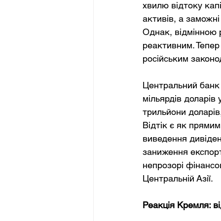
хвилю відтоку капі
активів, а заможні
Однак, відмінною р
реактивним. Тепер 
російським закон
Центральний банк Р
мільярдів доларів 
трильйони доларів
Відтік є як прями
виведення дивіденд
заниження експорт
непрозорі фінансов
Центральній Азії.
Реакція Кремля: в