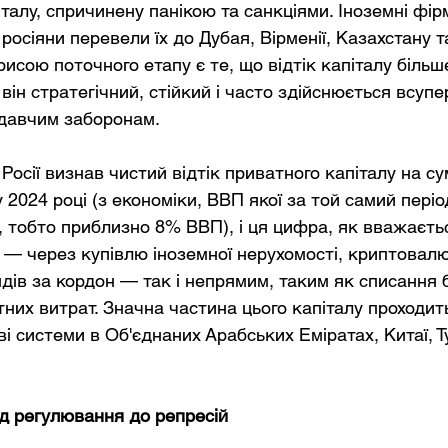
талу, спричинену панікою та санкціями. Іноземні фір
 росіяни перевели їх до Дубая, Вірменії, Казахстану та
исою поточного етапу є те, що відтік капіталу більш
він стратегічний, стійкий і часто здійснюється всуп
одавчим заборонам.
осії визнав чистий відтік приватного капіталу на су
у 2024 році (з економіки, ВВП якої за той самий періо
, тобто приблизно 8% ВВП), і ця цифра, як вважаєтьс
м — через купівлю іноземної нерухомості, криптовалю
ів за кордон — так і непрямим, таким як списання б
них витрат. Значна частина цього капіталу проходит
і системи в Об'єднаних Арабських Еміратах, Китаї, Т
ід регулювання до репресій