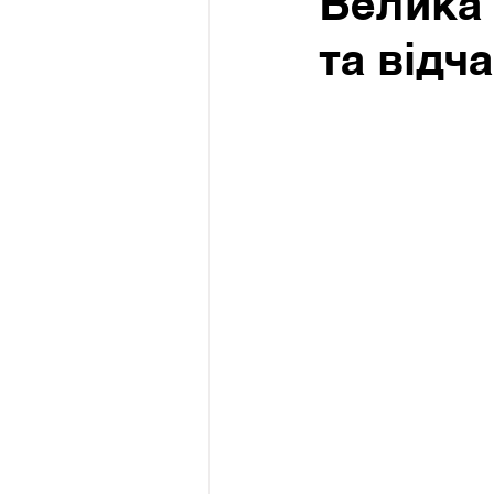
Велика 
та відч