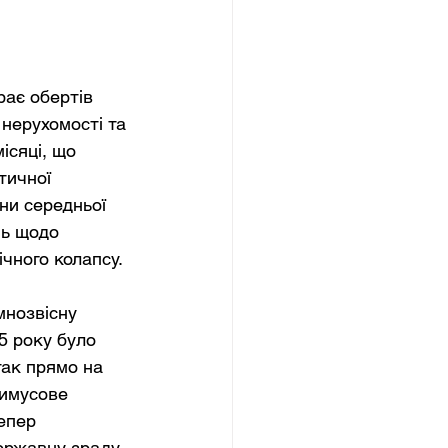
рає обертів 
нерухомості та 
ісяці, що 
тичної 
ни середньої 
нь щодо 
ічного колапсу.
мнозвісну 
5 року було 
так прямо на 
римусове 
епер 
державну зраду.