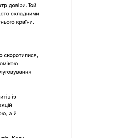
тр довіри. Той 
асто складними 
нього країни.
ко скоротилися, 
омікою. 
слуговування 
тів із 
єкцій 
ю, а й 