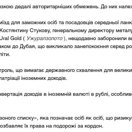
изкою дедалі авторитарніших обмежень. До них нале
иїзд для заможних осіб та посадовців середньої ланк
 Костянтину Стукову, генеральному директору металу
ral Gold (
Ужуралзолото
),
нещодавно заборонили ви
аком до Дубая, що викликало занепокоєння серед рос
іти.
роль, що вимагає державного схвалення для великих
атріації іноземних доходів.
ертація доходів в іноземній валюті в рублі, особлив
оного списку», яка позначає осіб як осіб, що ризику
озбавляє їх права на подорожі за кордон.