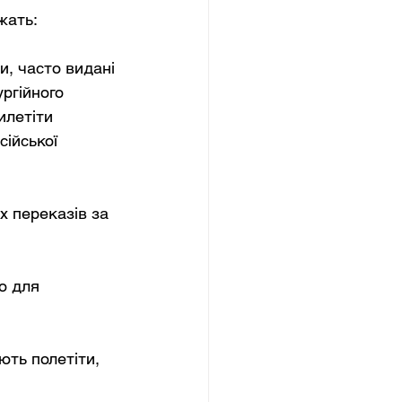
жать:
и, часто видані 
ргійного 
летіти 
ійської 
 переказів за 
о для 
ють полетіти, 