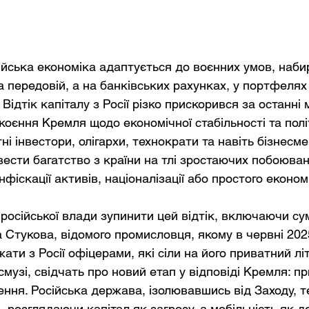
сійська економіка адаптується до воєнних умов, наби
 передовій, а на банківських рахунках, у портфелях 
Відтік капіталу з Росії різко прискорився за останні м
коєння Кремля щодо економічної стабільності та полі
ні інвестори, олігархи, технократи та навіть бізнесме
вести багатство з країни на тлі зростаючих побоюва
фіскації активів, націоналізації або простого економ
російської влади зупинити цей відтік, включаючи су
 Стукова, відомого промисловця, якому в червні 202
ти з Росії офіцерами, які сіли на його приватний лі
смузі, свідчать про новий етап у відповіді Кремля: п
ння. Російська держава, ізолювавшись від Заходу, т
, розглядаючи капітал як загрозу, а мобільність як 