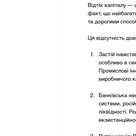
Відтік капіталу — 
факт, що найбагат
та дорогими спосо
Ця відсутність дов
Застій інвести
особливо в се
Промислові інн
виробничого к
Банківська нес
системи, росій
ліквідності. Р
екзистенційно