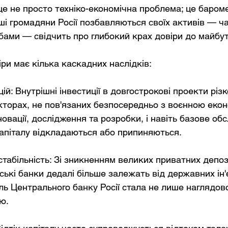
це не просто техніко-економічна проблема; це бароме
ші громадяни Росії позбавляються своїх активів — ч
бами — свідчить про глибокий крах довіри до майбут
іри має кілька каскадних наслідків:
цій: Внутрішні інвестиції в довгострокові проекти різ
кторах, не пов'язаних безпосередньо з воєнною екон
овації, дослідження та розробки, і навіть базове об
апіталу відкладаються або припиняються.
табільність: Зі зникненням великих приватних депози
ські банки дедалі більше залежать від державних ін'
оль Центрального банку Росії стала не лише наглядово
ю.