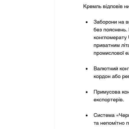
Кремль відповів н
Заборони на в
без пояснень.
конгломерату U
приватним літ
промислової ел
Валютний конт
кордон або реп
Примусова конв
експортерів.
Система «Черв
та непомітно п