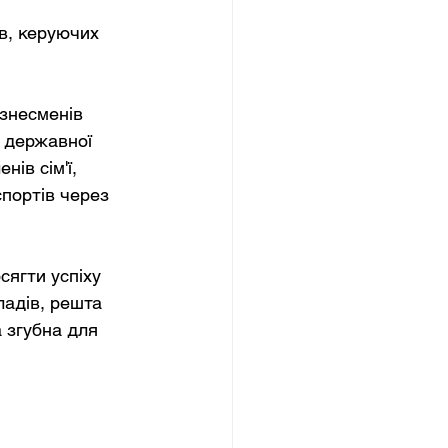
в, керуючих 
ізнесменів 
 державної 
ів сім'ї, 
портів через 
сягти успіху 
адів, решта 
 згубна для 