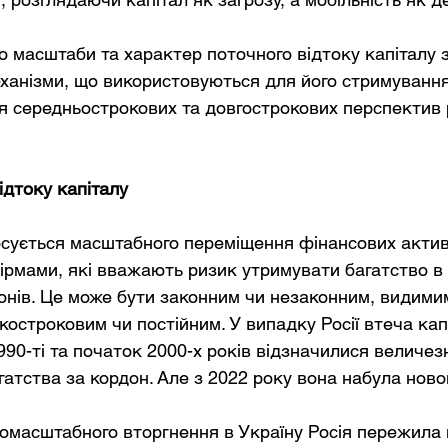
 масштаби та характер поточного відтоку капіталу з 
ханізми, що використовуються для його стримування
я середньострокових та довгострокових перспектив р
дтоку капіталу
осується масштабного переміщення фінансових активі
ірмами, які вважають ризик утримувати багатство в
онів. Це може бути законним чи незаконним, видими
остроковим чи постійним. У випадку Росії втеча капі
90-ті та початок 2000-х років відзначилися величез
атства за кордон. Але з 2022 року вона набула ново
номасштабного вторгнення в Україну Росія пережила 