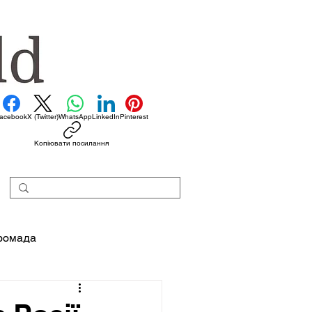
acebook
X (Twitter)
WhatsApp
LinkedIn
Pinterest
Копіювати посилання
ромада