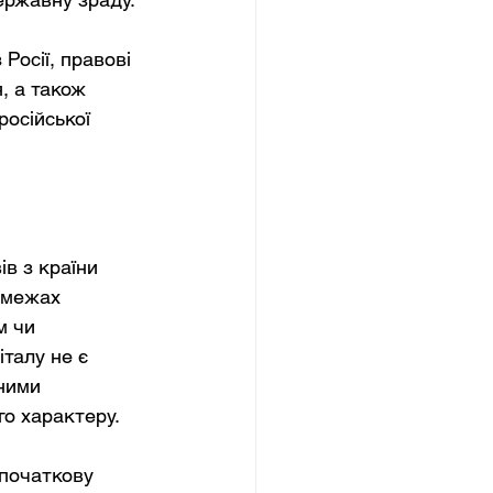
Росії, правові 
, а також 
осійської 
в з країни 
 межах 
м чи 
талу не є 
ними 
го характеру.
початкову 