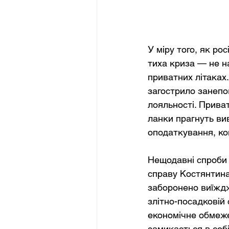
У міру того, як ро
тиха криза — не на
приватних літаках. 
загострило занепо
лояльності. Приват
ланки прагнуть ви
оподаткування, кон
Нещодавні спроби 
справу Костянтина
заборонено виїжджа
злітно-посадковій 
економічне обмеже
замикається в собі