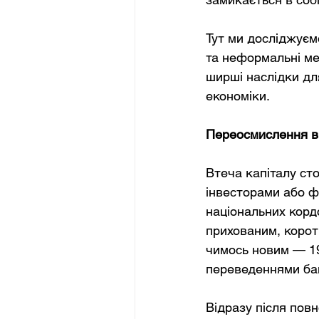
Тут ми досліджуємо
та неформальні ме
ширші наслідки дл
економіки.
Переосмислення ві
Втеча капіталу ст
інвесторами або ф
національних корд
прихованим, коротк
чимось новим — 19
переведеннями баг
Відразу після пов