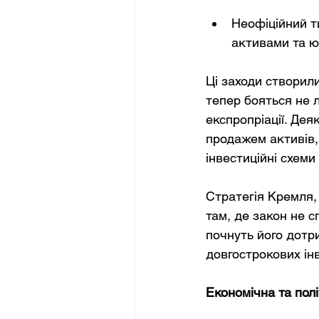
Неофіційний т
активами та юр
Ці заходи створили
тепер бояться не 
експропріації. Дея
продажем активів,
інвестиційні схеми
Стратегія Кремля, 
там, де закон не 
почнуть його дотр
довгострокових інв
Економічна та пол