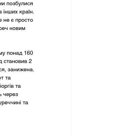
ми позбулися 
 інших країн. 
е не є просто 
ереч новим 
му понад 160 
д становив 2 
я, занижена. 
т та 
оргів та 
ь через 
уреччині та 