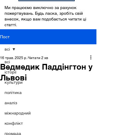
Ми працюємо виключно за рахунок
пожертвувань. Будь ласка, зробіть свій
внесок, якщо вам подобається читати ці
статті.
Пост
всі
16 трав. 2025 р.
Читати 2 хв
всі
Ведмедик Паддінгтон у
історії
Львові
культури
політика
аналіз
міжнародний
конфлікт
громада