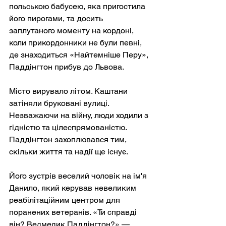
польською бабусею, яка пригостила 
його пирогами, та досить 
заплутаного моменту на кордоні, 
коли прикордонники не були певні, 
де знаходиться «Найтемніше Перу», 
Паддінгтон прибув до Львова.
Місто вирувало літом. Каштани 
затіняли бруковані вулиці. 
Незважаючи на війну, люди ходили з 
гідністю та цілеспрямованістю. 
Паддінгтон захоплювався тим, 
скільки життя та надії ще існує.
Його зустрів веселий чоловік на ім'я 
Данило, який керував невеликим 
реабілітаційним центром для 
поранених ветеранів. «Ти справді 
він? Ведмедик Паддінгтон?» — 