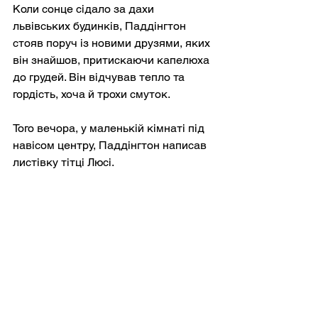
Коли сонце сідало за дахи 
львівських будинків, Паддінгтон 
стояв поруч із новими друзями, яких 
він знайшов, притискаючи капелюха 
до грудей. Він відчував тепло та 
гордість, хоча й трохи смуток.
Того вечора, у маленькій кімнаті під 
навісом центру, Паддінгтон написав 
листівку тітці Люсі.
Люба тітонько Люсі,
Сьогодні я бачив велику 
хоробрість — не лише серед 
солдатів, а й у сім'ях, лікарях та 
дітях. Я не знав, що мармелад 
може так багато значити для 
людей.