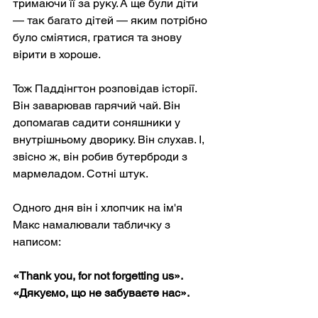
тримаючи її за руку. А ще були діти 
— так багато дітей — яким потрібно 
було сміятися, гратися та знову 
вірити в хороше.
Тож Паддінгтон розповідав історії. 
Він заварював гарячий чай. Він 
допомагав садити соняшники у 
внутрішньому дворику. Він слухав. І, 
звісно ж, він робив бутерброди з 
мармеладом. Сотні штук.
Одного дня він і хлопчик на ім'я 
Макс намалювали табличку з 
написом:
«Thank you, for not forgetting us».
«Дякуємо, що не забуваєте нас».