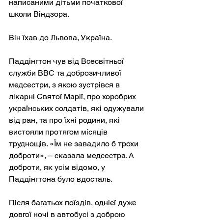
написаними дітьми початкової 
школи Віндзора.
Він їхав до Львова, Україна.
Паддінгтон чув від Всесвітньої 
служби BBC та доброзичливої 
медсестри, з якою зустрівся в 
лікарні Святої Марії, про хоробрих 
українських солдатів, які одужували 
від ран, та про їхні родини, які 
вистояли протягом місяців 
труднощів. «Їм не завадило б трохи 
доброти», – сказала медсестра. А 
доброти, як усім відомо, у 
Паддінгтона було вдосталь.
Після багатьох поїздів, однієї дуже 
довгої ночі в автобусі з доброю 