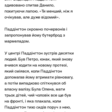
здивовано спитав Данило, 
похитуючи лапою. «Ти менший, ніж я 
очікував, але дуже відомий».
Паддінгтон скромно почервонів і 
запропонував йому бутерброд з 
мармеладом.
У центрі Паддінгтон зустрів десятки 
людей. Був Петро, юнак, який знову 
вчився ходити на новому протезі, 
який сміявся, коли Паддінгтон 
допомагав йому втримати рівновагу, 
а потім випадково спіткнувся об 
власну валізу. Була Олена, мати 
трьох дітей, чий чоловік все ще був 
на фронті, і яка плакала, коли 
Паддінгтон тихо сидів поруч з нею, 