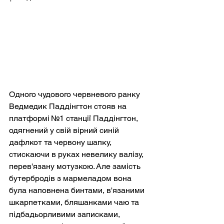
Одного чудового червневого ранку 
Ведмедик Паддінгтон стояв на 
платформі №1 станції Паддінгтон, 
одягнений у свій вірний синій 
дафлкот та червону шапку, 
стискаючи в руках невелику валізу, 
перев'язану мотузкою. Але замість 
бутербродів з мармеладом вона 
була наповнена бинтами, в'язаними 
шкарпетками, бляшанками чаю та 
підбадьорливими записками, 