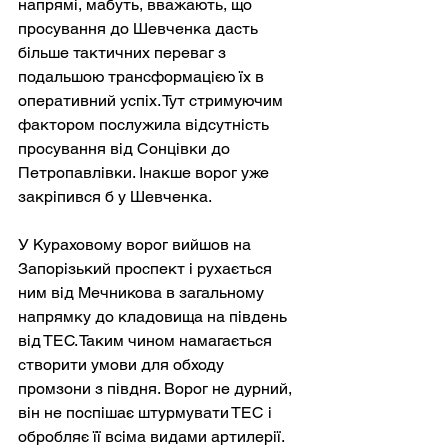
напрямі, мабуть, вважають, що 
просування до Шевченка дасть 
більше тактичних переваг з 
подальшою трансформацією їх в 
оперативний успіх. Тут стримуючим 
фактором послужила відсутність 
просування від Сонцівки до 
Петропавлівки. Інакше ворог уже 
закріпився б у Шевченка.
У Кураховому ворог вийшов на 
Запорізький проспект і рухається 
ним від Мечникова в загальному 
напрямку до кладовища на південь 
від ТЕС. Таким чином намагається 
створити умови для обходу 
промзони з півдня. Ворог не дурний, 
він не поспішає штурмувати ТЕС і 
обробляє її всіма видами артилерії. 