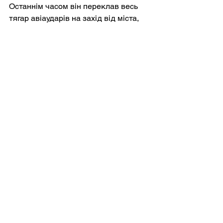
Останнім часом він переклав весь 
тягар авіаударів на захід від міста, 
вказавши тим самим свої пріоритети.
Загалом зараз окупанти створили 
такі умови, що доля міста 
вирішуватиметься не в місті, а в 
трикутнику району Шевченка-Дачне-
Улакли.
Дивитися всі
Останні пости