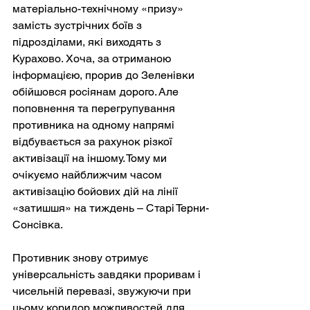
матеріально-технічному «призу» 
замість зустрічних боїв з 
підрозділами, які виходять з 
Курахово. Хоча, за отриманою 
інформацією, прорив до Зеленівки 
обійшовся росіянам дорого. Але 
поповнення та перегрупування 
противника на одному напрямі 
відбувається за рахунок різкої 
активізації на іншому. Тому ми 
очікуємо найближчим часом 
активізацію бойових дій на лінії 
«затишшя» на тиждень – Старі Терни-
Сонсівка.
Противник знову отримує 
універсальність завдяки проривам і 
чисельній перевазі, звужуючи при 
цьому коридор можливостей для 