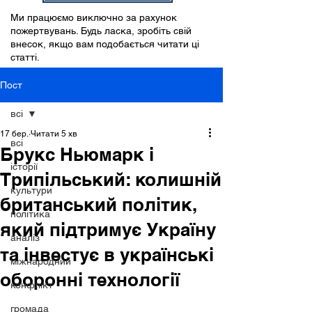
Ми працюємо виключно за рахунок
пожертвувань. Будь ласка, зробіть свій
внесок, якщо вам подобається читати ці
статті.
Пост
всі
17 бер.
Читати 5 хв
всі
Брукс Ньюмарк і
історії
Трипільський: колишній
культури
британський політик,
політика
який підтримує Україну
аналіз
та інвестує в українські
міжнародний
оборонні технології
конфлікт
громада