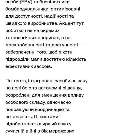
особи (FPV) та безпілотники-
бомбардувальники, оптимізовані 
для доступності, надійності та 
швидкого виробництва. Акцент тут 
робиться не на окремих 
технологічних проривах, а на 
масштабованості та доступності — 
забезпеченні того, щоб піхотні 
підрозділи мали достатню кількість 
ефективних засобів.
По-третє, інтегровані засоби зв'язку 
на полі бою та автономні рішення, 
розроблені для зменшення впливу 
особового складу, одночасно 
покращуючи координацію та 
летальність. Ці системи 
відображають ширший зсув у 
сучасній війні в бік мережевих 