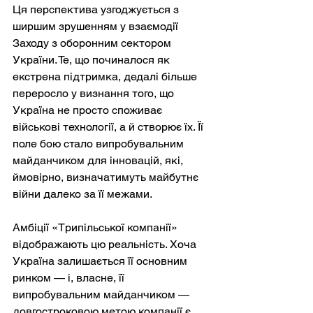
Ця перспектива узгоджується з 
ширшим зрушенням у взаємодії 
Заходу з оборонним сектором 
України. Те, що починалося як 
екстрена підтримка, дедалі більше 
переросло у визнання того, що 
Україна не просто споживає 
військові технології, а й створює їх. Її 
поле бою стало випробувальним 
майданчиком для інновацій, які, 
ймовірно, визначатимуть майбутнє 
війни далеко за її межами.
Амбіції «Трипільської компанії» 
відображають цю реальність. Хоча 
Україна залишається її основним 
ринком — і, власне, її 
випробувальним майданчиком — 
довгостроковою метою компанії є 