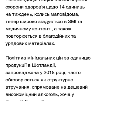
охорони здоров'я щодо 14 одиниць 
на тиждень, колись маловідома, 
тепер широко згадується в ЗМІ та 
медичному контенті, а також 
повторюється в благодійних та 
урядових матеріалах.
Політика мінімальних цін за одиницю 
продукції в Шотландії, 
запроваджена у 2018 році, часто 
обговорюється як структурне 
втручання, спрямоване на дешевий 
високоміцний алкоголь, хоча у 
Великій Британії немає єдиного 
режиму для всієї країни. Головне те, 
що алкоголь поступово приєднався 
до тютюну та поганого харчування 
як ціль державної політики, навіть 