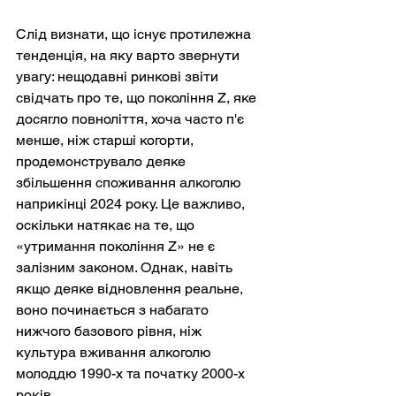
Слід визнати, що існує протилежна 
тенденція, на яку варто звернути 
увагу: нещодавні ринкові звіти 
свідчать про те, що покоління Z, яке 
досягло повноліття, хоча часто п'є 
менше, ніж старші когорти, 
продемонструвало деяке 
збільшення споживання алкоголю 
наприкінці 2024 року. Це важливо, 
оскільки натякає на те, що 
«утримання покоління Z» не є 
залізним законом. Однак, навіть 
якщо деяке відновлення реальне, 
воно починається з набагато 
нижчого базового рівня, ніж 
культура вживання алкоголю 
молоддю 1990-х та початку 2000-х 
років.