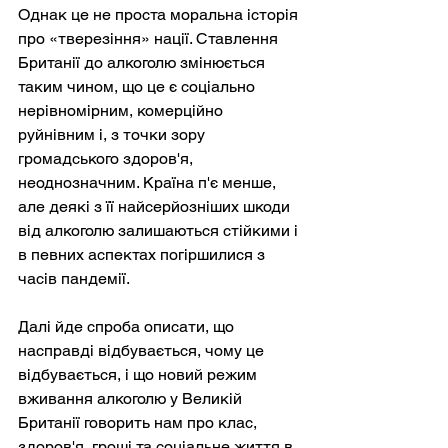
Однак це не проста моральна історія 
про «тверезіння» нації. Ставлення 
Британії до алкоголю змінюється 
таким чином, що це є соціально 
нерівномірним, комерційно 
руйнівним і, з точки зору 
громадського здоров'я, 
неоднозначним. Країна п'є менше, 
але деякі з її найсерйозніших шкоди 
від алкоголю залишаються стійкими і 
в певних аспектах погіршилися з 
часів пандемії.
Далі йде спроба описати, що 
насправді відбувається, чому це 
відбувається, і що новий режим 
вживання алкоголю у Великій 
Британії говорить нам про клас, 
здоров'я, гроші та соціальне життя в 