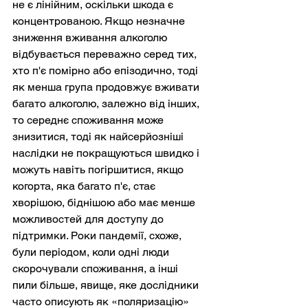
не є лінійним, оскільки шкода є 
концентрованою. Якщо незначне 
зниження вживання алкоголю 
відбувається переважно серед тих, 
хто п'є помірно або епізодично, тоді 
як менша група продовжує вживати 
багато алкоголю, залежно від інших, 
то середнє споживання може 
знизитися, тоді як найсерйозніші 
наслідки не покращуються швидко і 
можуть навіть погіршитися, якщо 
когорта, яка багато п'є, стає 
хворішою, біднішою або має менше 
можливостей для доступу до 
підтримки. Роки пандемії, схоже, 
були періодом, коли одні люди 
скорочували споживання, а інші 
пили більше, явище, яке дослідники 
часто описують як «поляризацію» 