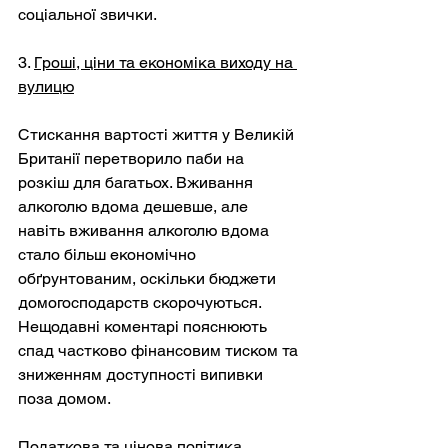
соціальної звички.
3. 
Гроші, ціни та економіка виходу на 
вулицю
Стискання вартості життя у Великій 
Британії перетворило паби на 
розкіш для багатьох. Вживання 
алкоголю вдома дешевше, але 
навіть вживання алкоголю вдома 
стало більш економічно 
обґрунтованим, оскільки бюджети 
домогосподарств скорочуються. 
Нещодавні коментарі пояснюють 
спад частково фінансовим тиском та 
зниженням доступності випивки 
поза домом.
Податкова та цінова політика 