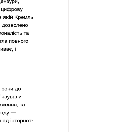
ензури, 
 цифрову 
в якій Кремль 
м дозволено 
оналість та 
гла повного 
ває, і 
 роки до 
в’язували 
еження, та 
ляду — 
над інтернет-