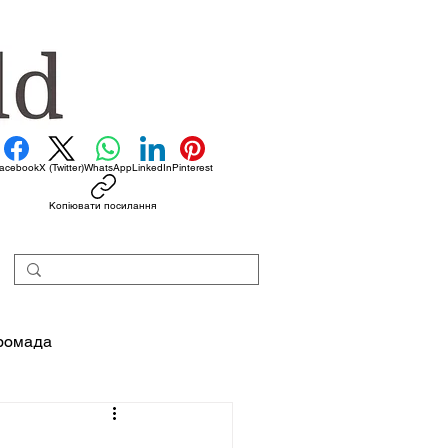
acebook
X (Twitter)
WhatsApp
LinkedIn
Pinterest
Копіювати посилання
ромада