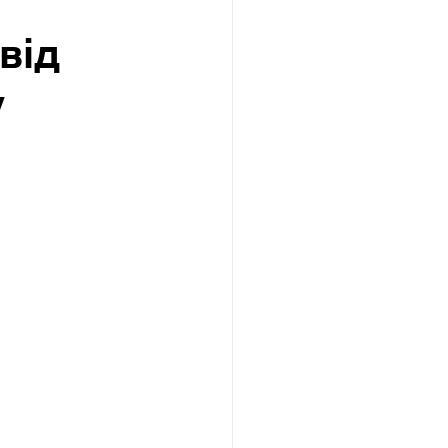
від
у