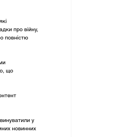
кі 
дки про війну, 
бо повністю 
ми 
о, що 
онтент 
звинуватили у 
мних новинних 