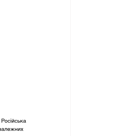
 Російська 
езалежних 