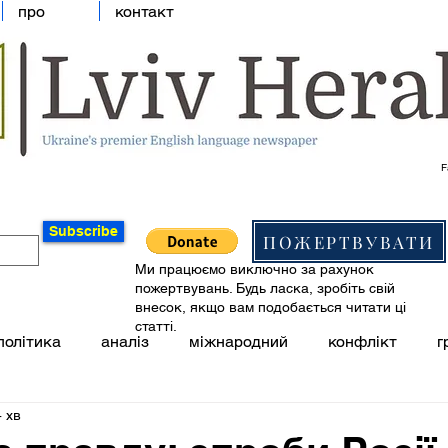
про
контакт
F
Subscribe
ПОЖЕРТВУВАТИ
Ми працюємо виключно за рахунок
пожертвувань. Будь ласка, зробіть свій
внесок, якщо вам подобається читати ці
статті.
політика
аналіз
міжнародний
конфлікт
г
 хв