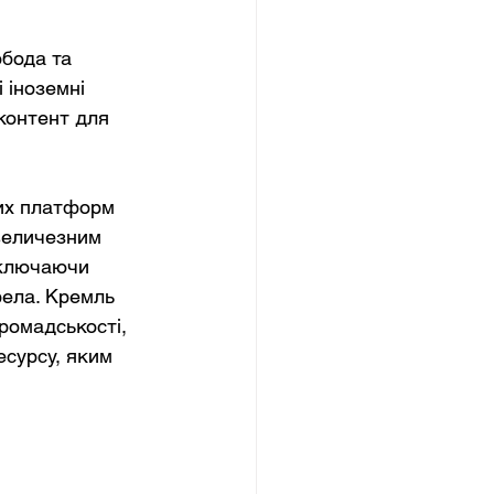
бода та 
 іноземні 
контент для 
них платформ 
 величезним 
включаючи 
рела. Кремль 
ромадськості, 
сурсу, яким 