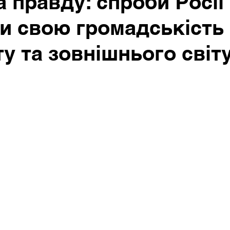
а правду: спроби Росії
ти свою громадськість 
ту та зовнішнього світ