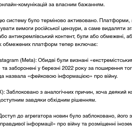
онлайн-комунікацій за власним бажанням.
цю систему було терміново активовано. Платформи, я
вати вимоги російської цензури, а саме видаляти зга
або антикремлівський контент, були або обмежені, а
ок обмежених платформ тепер включає:
stagram (Meta): Обидві були визнані «екстремістськи
 та заборонені у березні 2022 року за поширення тог
да назвала «фейковою інформацією» про війну.
 X): Заблоковано з аналогічних причин, хоча деякий к
оступним завдяки обхідним рішенням.
Доступ до агрегатора новин було заблоковано, його 
правдивої інформації» про війну та розміщенні інозе