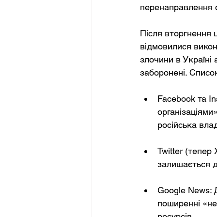
перенаправлення 
Після вторгнення 
відмовилися викону
злочини в Україні 
заборонені. Спис
Facebook та In
організаціями»
російська вла
Twitter (тепер
залишається д
Google News: 
поширенні «не
ресурсів.