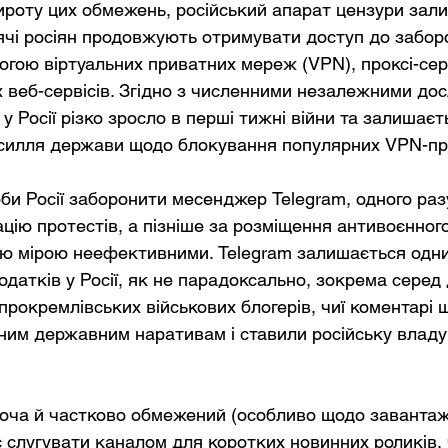
оту цих обмежень, російський апарат цензури зал
ячі росіян продовжують отримувати доступ до забор
огою віртуальних приватних мереж (VPN), проксі-сер
 веб-сервісів. Згідно з численними незалежними до
 Росії різко зросло в перші тижні війни та залишаєт
силля держави щодо блокування популярних VPN-пр
и Росії заборонити месенджер Telegram, одного разу 
цію протестів, а пізніше за розміщення антивоєнного
ю мірою неефективними. Telegram залишається одни
датків у Росії, як не парадоксально, зокрема серед
прокремлівських військових блогерів, чиї коментарі щ
ним державним наративам і ставили російську владу
, хоча й частково обмежений (особливо щодо заванта
є слугувати каналом для коротких новинних роликів, 