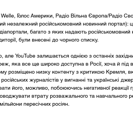
Welle, Голос Америки, Радіо Вільна Європа/Радіо Сво
ий незалежний російськомовний новинний портал): ці
діапортали, багато з яких надають російськомовний 
диторії, були внесені до чорного списку.
о, але YouTube залишається однією з останніх захід
реж, яка все ще широко доступна в Росії, хоча й під
ому розміщено низку контенту з критикою Кремля, 
російських журналістів у вигнанні та українські дже
вати його, можливо, побоюючись негативної реакції г
оводжувати втрату розважального та навчального ре
мільйони пересічних росіян.