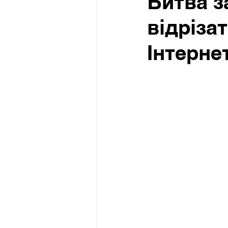
Битва з
відріза
Інтерне