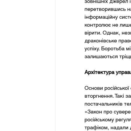
зовнішніх джерел і
перетворившись на
інформаційну сист
контролює не лише
вірити. Однак, не
драконівське прав
успіху. Боротьба 
залишаються тріщи
Архітектура управ
Основи російської 
вторгнення. Такі з
постачальників тел
«Закон про сувере
російському регул
трафіком, надали 