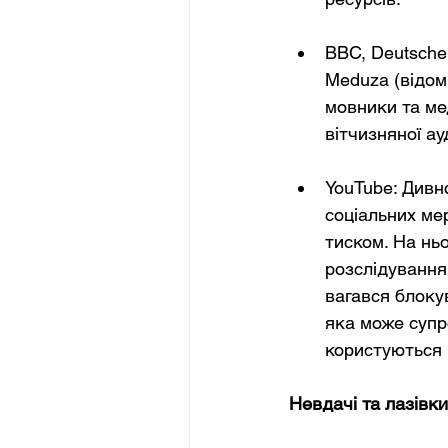
BBC, Deutsche 
Meduza (відом
мовники та ме
вітчизняної ау
YouTube: Дивн
соціальних ме
тиском. На нь
розслідування 
вагався блоку
яка може супр
користуються 
Невдачі та лазівки