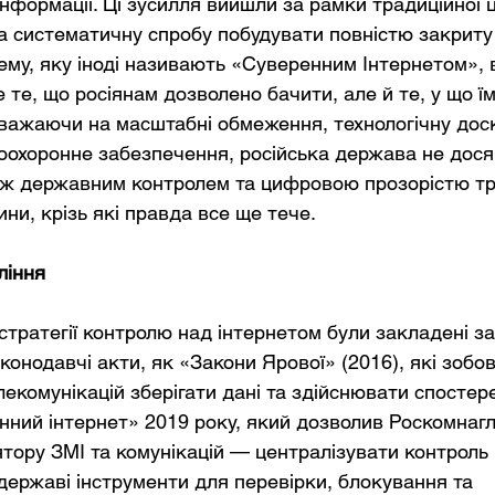
нформації. Ці зусилля вийшли за рамки традиційної ц
 систематичну спробу побудувати повністю закриту
ему, яку іноді називають «Суверенним Інтернетом», 
 те, що росіянам дозволено бачити, але й те, у що ї
зважаючи на масштабні обмеження, технологічну доск
оохоронне забезпечення, російська держава не дося
між державним контролем та цифровою прозорістю три
ни, крізь які правда все ще тече.
ління
стратегії контролю над інтернетом були закладені за
аконодавчі акти, як «Закони Ярової» (2016), які зобо
екомунікацій зберігати дані та здійснювати спостер
нний інтернет» 2019 року, який дозволив Роскомнаг
ятору ЗМІ та комунікацій — централізувати контроль 
державі інструменти для перевірки, блокування та 