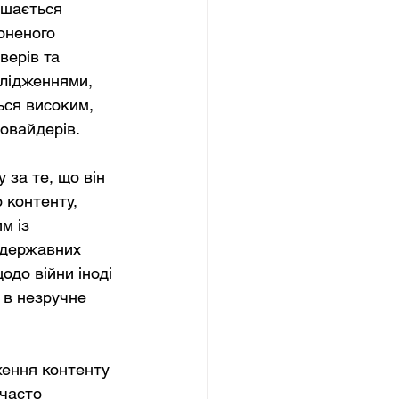
ишається 
оненого 
верів та 
слідженнями, 
ься високим, 
овайдерів.
за те, що він 
 контенту, 
м із 
 державних 
одо війни іноді 
 в незручне 
ження контенту 
часто 