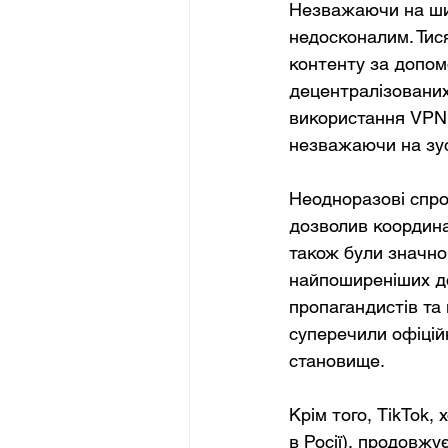
Незважаючи на шир
недосконалим. Тис
контенту за допом
децентралізованих
використання VPN у
незважаючи на зу
Неодноразові спроб
дозволив координа
також були значно
найпоширеніших до
пропагандистів та 
суперечили офіцій
становище.
Крім того, TikTok
в Росії), продовжу