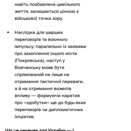
навіть позбавлена цивільного 
життя, залишається цінною з 
військової точки зору.
Наслідки для ширших 
переговорів та воєнного 
імпульсу: паралельно із заявами 
про захоплення іншого міста 
(Покровська), наступ у 
Вовчанську може бути 
спрямований не лише на 
отримання тактичної переваги, 
а й на отримання важелів 
впливу — формуючи наратив 
про «здобутки» ще до будь-яких 
переговорів чи дипломатичних 
ініціатив.
Що це означає для України — і 