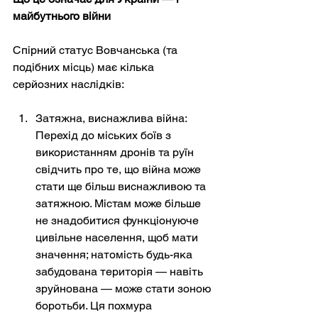
майбутнього війни
Спірний статус Вовчанська (та 
подібних місць) має кілька 
серйозних наслідків:
Затяжна, виснажлива війна: 
Перехід до міських боїв з 
використанням дронів та руїн 
свідчить про те, що війна може 
стати ще більш виснажливою та 
затяжною. Містам може більше 
не знадобитися функціонуюче 
цивільне населення, щоб мати 
значення; натомість будь-яка 
забудована територія — навіть 
зруйнована — може стати зоною 
боротьби. Ця похмура 