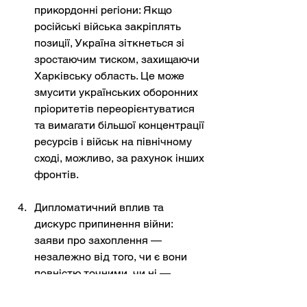
прикордонні регіони: Якщо 
російські війська закріплять 
позиції, Україна зіткнеться зі 
зростаючим тиском, захищаючи 
Харківську область. Це може 
змусити українських оборонних 
пріоритетів переорієнтуватися 
та вимагати більшої концентрації 
ресурсів і військ на північному 
сході, можливо, за рахунок інших 
фронтів.
Дипломатичний вплив та 
дискурс припинення війни: 
заяви про захоплення — 
незалежно від того, чи є вони 
повністю точними, чи ні — 
можуть формувати наратив на 
користь агресора. У контексті, 