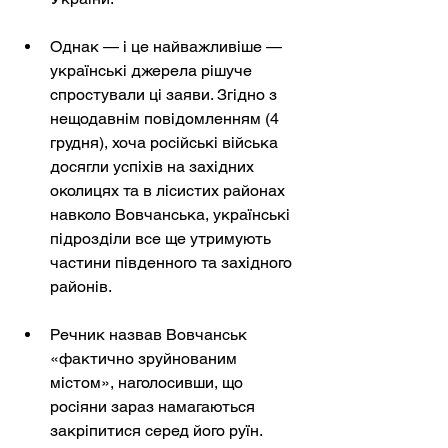
Однак — і це найважливіше — 
українські джерела рішуче 
спростували ці заяви. Згідно з 
нещодавнім повідомленням (4 
грудня), хоча російські війська 
досягли успіхів на західних 
околицях та в лісистих районах 
навколо Вовчанська, українські 
підрозділи все ще утримують 
частини південного та західного 
районів.
Речник назвав Вовчанськ 
«фактично зруйнованим 
містом», наголосивши, що 
росіяни зараз намагаються 
закріпитися серед його руїн. 