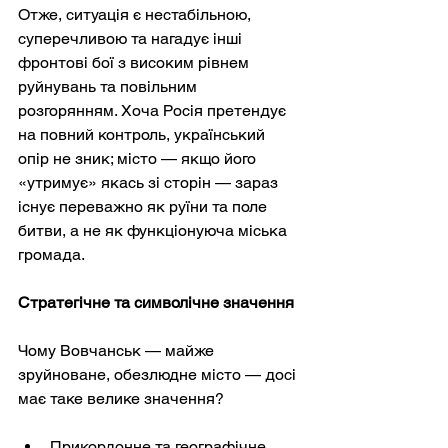
Отже, ситуація є нестабільною, 
суперечливою та нагадує інші 
фронтові бої з високим рівнем 
руйнувань та повільним 
розгорянням. Хоча Росія претендує 
на повний контроль, український 
опір не зник; місто — якщо його 
«утримує» якась зі сторін — зараз 
існує переважно як руїни та поле 
битви, а не як функціонуюча міська 
громада.
Стратегічне та символічне значення
Чому Вовчанськ — майже 
зруйноване, обезлюдне місто — досі 
має таке велике значення?
Прикордонне та географічне 