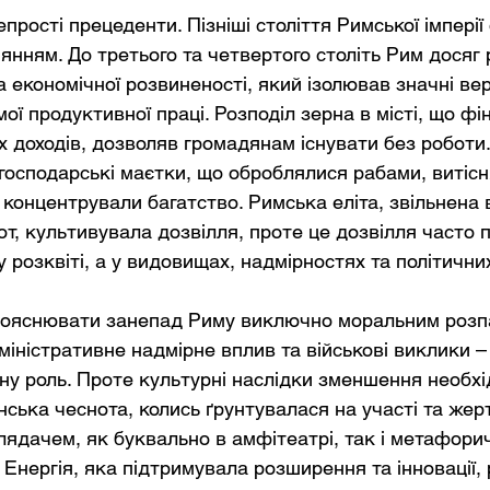
епрості прецеденти. Пізніші століття Римської імперії
нням. До третього та четвертого століть Рим досяг 
а економічної розвиненості, який ізолював значні вер
ої продуктивної праці. Розподіл зерна в місті, що фі
х доходів, дозволяв громадянам існувати без роботи.
огосподарські маєтки, що оброблялися рабами, витісн
концентрували багатство. Римська еліта, звільнена в
от, культивувала дозвілля, проте це дозвілля часто 
 розквіті, а у видовищах, надмірностях та політичних
пояснювати занепад Риму виключно моральним розп
міністративне надмірне вплив та військові виклики –
ну роль. Проте культурні наслідки зменшення необхі
ська чеснота, колись ґрунтувалася на участі та жерт
лядачем, як буквально в амфітеатрі, так і метафорич
 Енергія, яка підтримувала розширення та інновації,