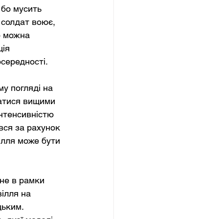
бо мусить 
 солдат воює, 
о можна 
ія 
осередності.
у погляді на 
матися вищими 
нтенсивністю 
вся за рахунок 
ілля може бути 
ане в рамки 
ілля на 
ьким. 