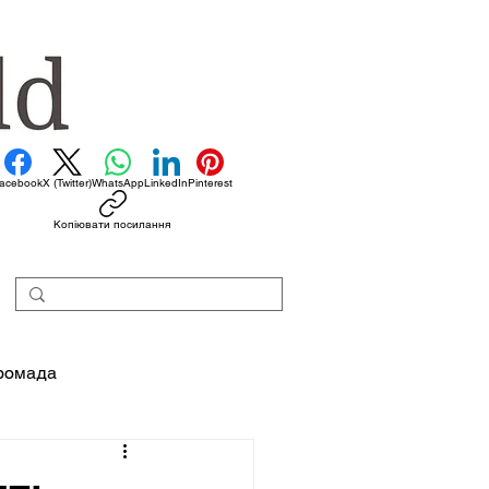
acebook
X (Twitter)
WhatsApp
LinkedIn
Pinterest
Копіювати посилання
ромада