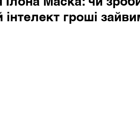
 Ілона Маска: чи зроб
 інтелект гроші зайв