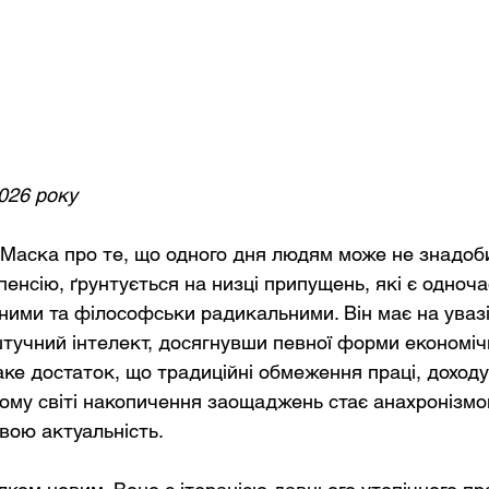
2026 року
Маска про те, що одного дня людям може не знадоб
енсію, ґрунтується на низці припущень, які є одноча
ними та філософськи радикальними. Він має на увазі 
тучний інтелект, досягнувши певної форми економічн
ке достаток, що традиційні обмеження праці, доходу
ому світі накопичення заощаджень стає анахронізмом
вою актуальність.