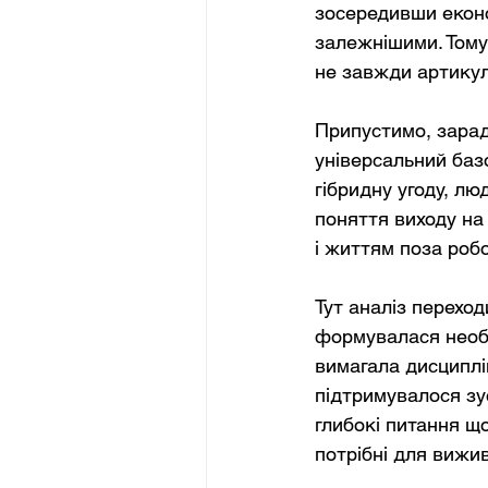
зосередивши економ
залежнішими. Тому 
не завжди артику
Припустимо, заради
універсальний базо
гібридну угоду, лю
поняття виходу на
і життям поза роб
Тут аналіз переход
формувалася необх
вимагала дисциплі
підтримувалося зу
глибокі питання щ
потрібні для вижи