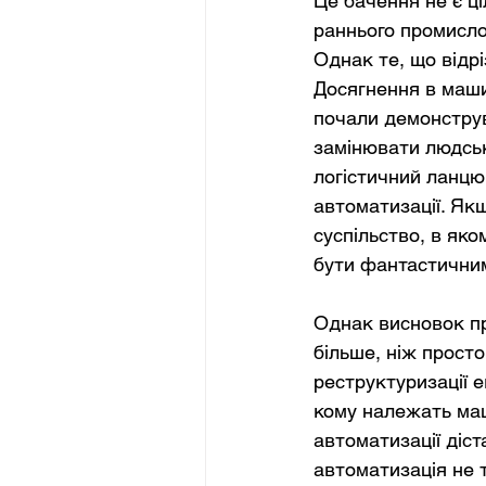
Це бачення не є ці
раннього промисло
Однак те, що відр
Досягнення в маши
почали демонструв
замінювати людськ
логістичний ланцю
автоматизації. Як
суспільство, в як
бути фантастични
Однак висновок пр
більше, ніж просто
реструктуризації 
кому належать маш
автоматизації діст
автоматизація не т