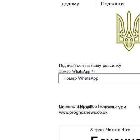
додому
Подкасти
Підпишіться на нашу розсилку
Номер WhatsApp
Спільно з Прогноз Новини
всі
історії
культури
www.prognoznews.co.uk
3 трав.
Читати 4 хв