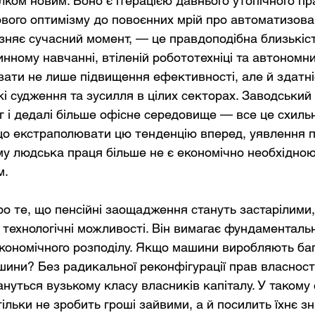
лком новим. Воно є ітерацією давнього утопічного пра
вого оптимізму до повоєнних мрій про автоматизован
ізняє сучасний момент, — це правдоподібна близькіст
нному навчанні, втіленій робототехніці та автономн
ати не лише підвищення ефективності, але й здатні
і судження та зусилля в цілих секторах. Заводський 
г і дедалі більше офісне середовище — все це схиль
що екстраполювати цю тенденцію вперед, уявлення п
ому людська праця більше не є економічно необхідною
м.
о те, що пенсійні заощадження стануть застарілими
 технологічні можливості. Він вимагає фундаментальн
економічного розподілу. Якщо машини виробляють баг
ини? Без радикальної реконфігурації прав власност
ануться вузькому класу власників капіталу. У такому с
ільки не зробить гроші зайвими, а й посилить їхнє зн