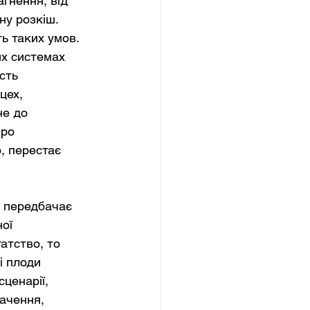
гнення, від 
у розкіш. 
ь таких умов. 
их системах 
сть 
цех, 
не до 
ро 
, перестає 
, передбачає 
ої 
атство, то 
і плоди 
ценарії, 
ачення, 