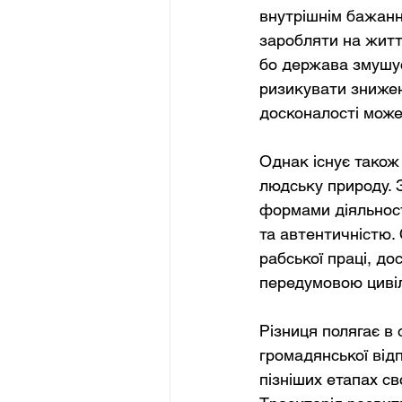
внутрішнім бажанн
заробляти на житт
бо держава змушує
ризикувати зниженн
досконалості може 
Однак існує також
людську природу. 
формами діяльност
та автентичністю.
рабської праці, д
передумовою цивіліз
Різниця полягає в 
громадянської від
пізніших етапах с