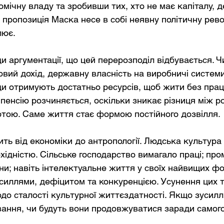
ічну владу та зробивши тих, хто не має капіталу, д
пропозиція Маска несе в собі неявну політичну рево
лює.
 аргументації, що цей перерозподіл відбувається. Ч
вий дохід, державну власність на виробничі системи
ди отримують достатньо ресурсів, щоб жити без прац
 пенсію розчиняється, оскільки зникає різниця між 
отою. Саме життя стає формою постійного дозвілля.
ить від економіки до антропології. Людська культура
ідністю. Сільське господарство вимагало праці; про
ни; навіть інтелектуальне життя у своїх найвищих ф
силлями, дефіцитом та конкуренцією. Усунення цих т
одо сталості культурної життєздатності. Якщо зусилл
вання, чи будуть вони продовжуватися заради само