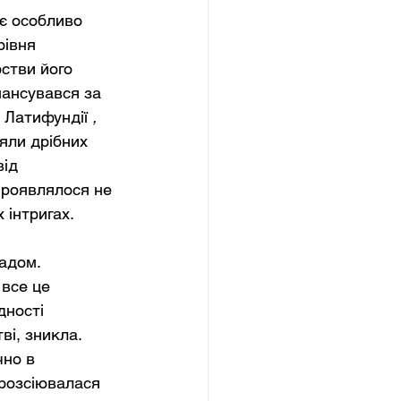
 є особливо 
рівня 
стви його 
нансувався за 
 Латифундії
,
яли дрібних 
ід 
проявлялося не 
 інтригах.
адом. 
 все це 
дності 
ві, зникла. 
но в 
 розсіювалася 