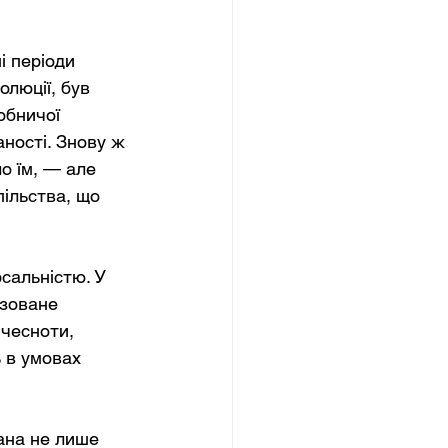
і періоди 
олюції, був 
обничої 
ності. Знову ж 
 їм, — але 
пільства, що 
сальністю. У 
зоване 
 чесноти, 
 в умовах 
ана не лише 