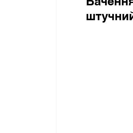
Бачення
штучний