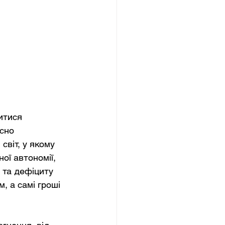
итися 
сно 
світ, у якому 
ої автономії, 
 та дефіциту 
, а самі гроші 