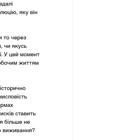
едалі 
люцію, яку він 
и то через 
, чи якусь 
і. У цей момент 
робочим життям 
 історично 
мисловість 
ормах 
исків ставить 
я більше не 
го виживання?