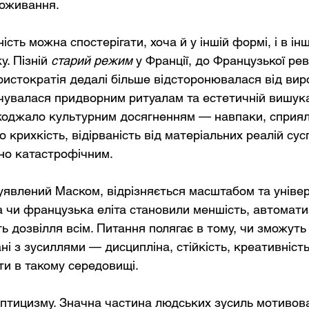
поживання.
ість можна спостерігати, хоча й у іншій формі, і в інш
у. Пізній
старий режим
у Франції, до Французької рев
аристократія дедалі більше відсторонювалася від вир
ячувалася придворним ритуалам та естетичній вишука
коджало культурним досягненням — навпаки, сприяло
крихкість, відірваність від матеріальних реалій сус
но катастрофічним.
 уявлений Маском, відрізняється масштабом та універ
а чи французька еліта становили меншість, автомати
ь дозвілля всім. Питання полягає в тому, чи зможуть
ні з зусиллями — дисципліна, стійкість, креативність
и в такому середовищі.
ептицизму. Значна частина людських зусиль мотивов