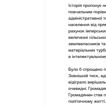
Історія пропонує н
повчальним порівня
адміністративної т
населення від прям
рахунок імперськи
величезні сільськ
землевласників та 
матеріальних турб
в інтелектуальному
Було б спрощено 
Зовнішній тиск, ад
відіграло вирішаль
очевидні. Громадян
Громадянин став г
політичному житті.