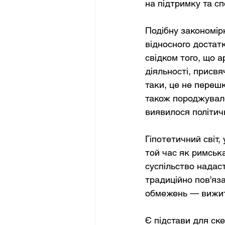
на підтримку та с
Подібну закономірн
відносного достатк
свідком того, що 
діяльності, присв
таки, це не переш
також породжувало 
виявилося політич
Гіпотетичний світ,
той час як римськ
суспільство надаст
традиційно пов'яза
обмежень — вижит
Є підстави для ск