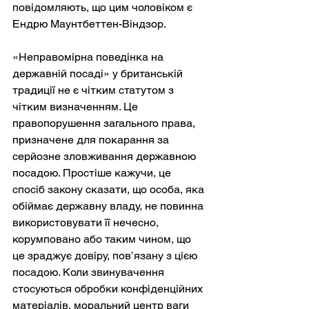
повідомляють, що цим чоловіком є 
Ендрю Маунтбеттен-Віндзор.
«Неправомірна поведінка на 
державній посаді» у британській 
традиції не є чітким статутом з 
чітким визначенням. Це 
правопорушення загального права, 
призначене для покарання за 
серйозне зловживання державною 
посадою. Простіше кажучи, це 
спосіб закону сказати, що особа, яка 
обіймає державну владу, не повинна 
використовувати її нечесно, 
корумповано або таким чином, що 
це зраджує довіру, пов’язану з цією 
посадою. Коли звинувачення 
стосуються обробки конфіденційних 
матеріалів, моральний центр ваги 