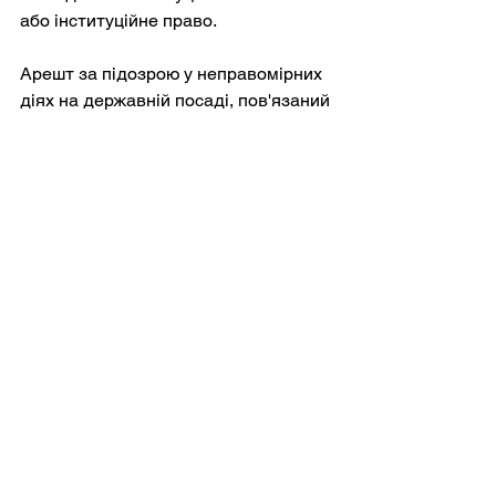
або інституційне право.
Арешт за підозрою у неправомірних 
діях на державній посаді, пов'язаний 
з Епштейном, вдаряє саме по тій 
лінії розлому, на якій давно 
наголошують критики-республіканці: 
близькість до спадкових привілеїв 
може спотворювати підзвітність.
Три наслідки є правдоподібними.
Один із них — це поновлений 
аргумент на користь більш 
агресивної «стрункої» монархії — 
менше працюючих королівських осіб, 
менше квазіурядових ролей, менше 
можливостей для неоднозначного 