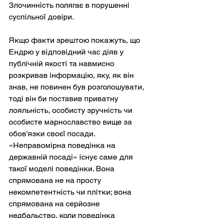
Злочинність полягає в порушенні 
суспільної довіри.
Якщо факти зрештою покажуть, що 
Ендрю у відповідний час діяв у 
публічній якості та навмисно 
розкривав інформацію, яку, як він 
знав, не повинен був розголошувати, 
тоді він би поставив приватну 
лояльність, особисту зручність чи 
особисте марнославство вище за 
обов'язки своєї посади. 
«Неправомірна поведінка на 
державній посаді» існує саме для 
такої моделі поведінки. Вона 
спрямована не на просту 
некомпетентність чи плітки; вона 
спрямована на серйозне 
недбальство, коли поведінка 