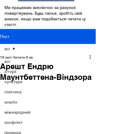
Ми працюємо виключно за рахунок
пожертвувань. Будь ласка, зробіть свій
внесок, якщо вам подобається читати ці
статті.
Пост
всі
19 лют.
Читати 6 хв
всі
Арешт Ендрю
історії
Маунтбеттена-Віндзора
культури
політика
аналіз
міжнародний
конфлікт
громада