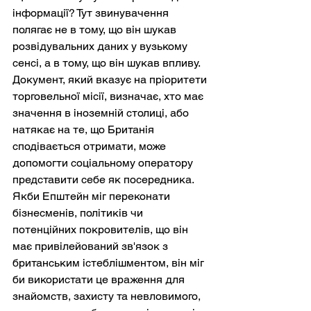
інформації? Тут звинувачення 
полягає не в тому, що він шукав 
розвідувальних даних у вузькому 
сенсі, а в тому, що він шукав впливу. 
Документ, який вказує на пріоритети 
торговельної місії, визначає, хто має 
значення в іноземній столиці, або 
натякає на те, що Британія 
сподівається отримати, може 
допомогти соціальному оператору 
представити себе як посередника. 
Якби Епштейн міг переконати 
бізнесменів, політиків чи 
потенційних покровителів, що він 
має привілейований зв'язок з 
британським істеблішментом, він міг 
би використати це враження для 
знайомств, захисту та невловимого, 