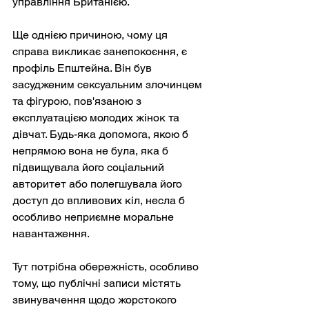
управління Британією.
Ще однією причиною, чому ця 
справа викликає занепокоєння, є 
профіль Епштейна. Він був 
засудженим сексуальним злочинцем 
та фігурою, пов'язаною з 
експлуатацією молодих жінок та 
дівчат. Будь-яка допомога, якою б 
непрямою вона не була, яка б 
підвищувала його соціальний 
авторитет або полегшувала його 
доступ до впливових кіл, несла б 
особливо неприємне моральне 
навантаження.
Тут потрібна обережність, особливо 
тому, що публічні записи містять 
звинувачення щодо жорстокого 