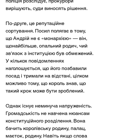
поліція розслідує, прокурори 
вирішують, суди виносять рішення.
По-друге, це репутаційне 
сортування. Посил полягає в тому, 
що Андрій не є «монархією» — він, 
щонайбільше, опальний родич, чий 
зв'язок з інституцією був обмежений. 
У кількох повідомленнях 
наголошується, що його позбавили 
посад і тримали на відстані, цілком 
можливо тому, що король знав, що 
такий крок може бути зроблений.
Однак існує неминуча напруженість. 
Громадськість не навчена нюансам 
конституційного розділення. Вона 
бачить королівську родину, палац, 
маєток, родину. Навіть якщо слова 