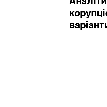
Аналіти
корупці
варіант