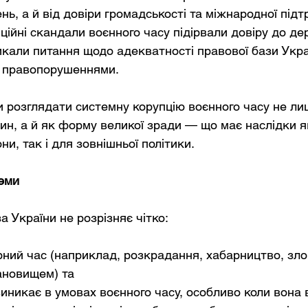
нь, а й від довіри громадськості та міжнародної підт
ційні скандали воєнного часу підірвали довіру до де
ликали питання щодо адекватності правової бази Укра
и правопорушеннями.
 розглядати системну корупцію воєнного часу не ли
ин, а й як форму великої зради — що має наслідки я
ни, так і для зовнішньої політики.
еми
 України не розрізняє чітко:
рний час (наприклад, розкрадання, хабарництво, зл
ановищем) та
виникає в умовах воєнного часу, особливо коли вона 