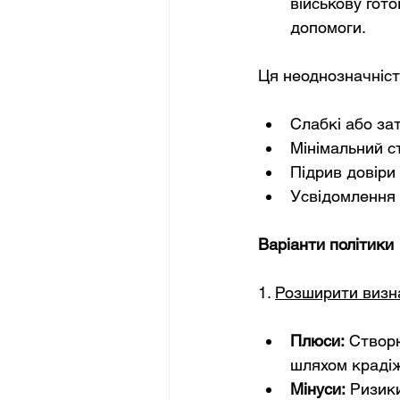
військову гото
допомоги.
Ця неоднозначніст
Слабкі або за
Мінімальний с
Підрив довіри
Усвідомлення 
Варіанти політики
1. 
Розширити визна
Плюси:
Створю
шляхом краді
Мінуси:
Ризики