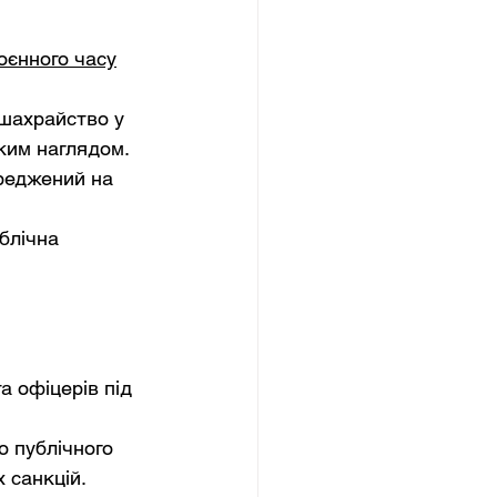
оєнного часу
шахрайство у 
ьким наглядом.
реджений на 
блічна 
а офіцерів під 
 публічного 
 санкцій.