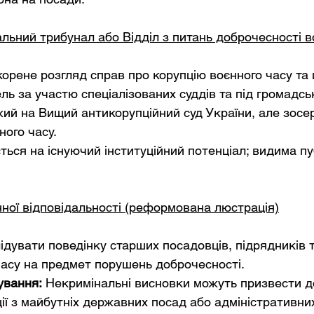
льний трибунал або Відділ з питань доброчесності в
орене розгляд справ про корупцію воєнного часу та 
ель за участю спеціалізованих суддів та під громадс
ий на Вищий антикорупційний суд України, але зосе
ного часу.
ться на існуючий інституційний потенціал; видима пу
ної відповідальності (реформована люстрація)
ідувати поведінку старших посадовців, підрядників т
часу на предмет порушень доброчесності.
ування:
Некримінальні висновки можуть призвести до
ії з майбутніх державних посад або адміністративних