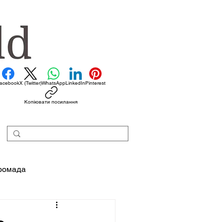
acebook
X (Twitter)
WhatsApp
LinkedIn
Pinterest
Копіювати посилання
ромада