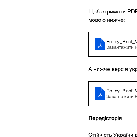
Щоб отримати PDF-
мовою нижче:
Policy_Brief
Завантажити P
А нижче версія ук
Policy_Brief
Завантажити P
Передісторія
Стійкість України