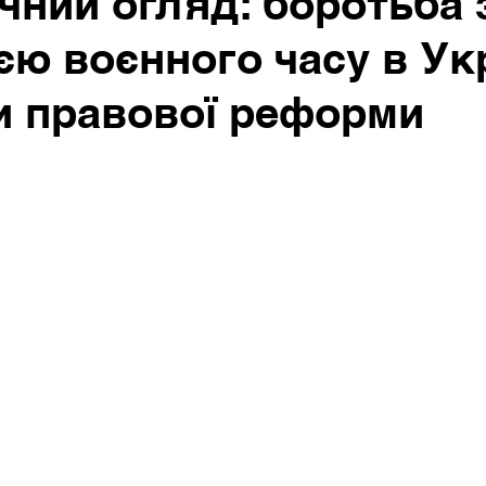
чний огляд: боротьба 
єю воєнного часу в Ук
и правової реформи