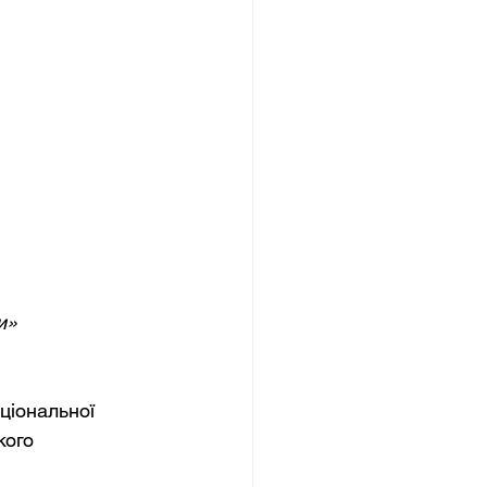
и»
ціональної 
кого 