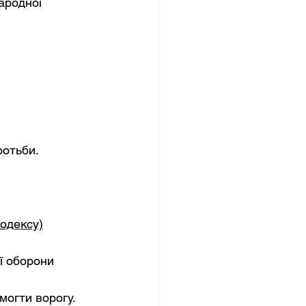
ародної 
ротьби.
одексу)
ї оборони 
могти ворогу.