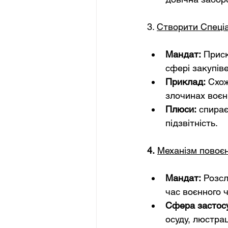
3. 
Створити Спеціа
Мандат:
Приск
сфері закупів
Приклад:
Схож
злочинах воєн
Плюси:
спирає
підзвітність.
4.
Механізм повоєн
Мандат:
Розсл
час воєнного 
Сфера застос
осуду, люстрац