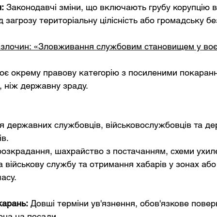
:
Законодавчі зміни, що включають грубу корупцію в
д загрозу територіальну цілісність або громадську бе
 злочин: «Зловживання службовим становищем у воє
є окрему правову категорію з посиленими покаранн
, ніж державну зраду.
я державних службовців, військовослужбовців та де
ів.
озкрадання, шахрайство з постачанням, схеми ухиле
а військову службу та отримання хабарів у зонах або
асу.
карань:
Довші терміни ув'язнення, обов'язкове повер
она на посади.