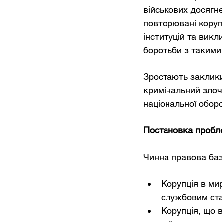
військових досягне
повторювані коруп
інституцій та вик
боротьби з таким
Зростають заклики
кримінальний злоч
національної оборо
Постановка пробл
Чинна правова база
Корупція в ми
службовим ст
Корупція, що 