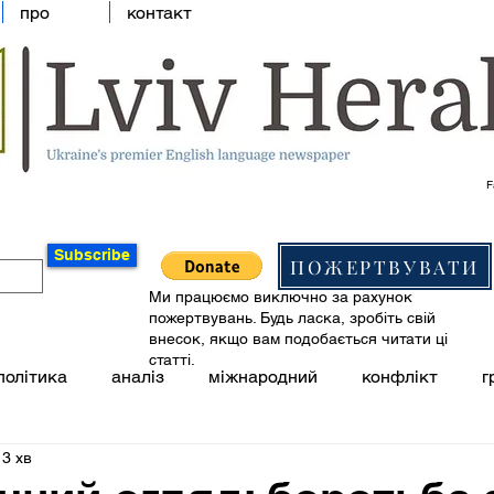
про
контакт
F
Subscribe
ПОЖЕРТВУВАТИ
Ми працюємо виключно за рахунок
пожертвувань. Будь ласка, зробіть свій
внесок, якщо вам подобається читати ці
статті.
політика
аналіз
міжнародний
конфлікт
г
 3 хв