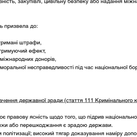
вність, закупівлі, цивільну безпеку або надання міжн
ь призвела до:
тримані штрафи,
тримуючий ефект,
 міжнародних донорів,
моральної несправедливості під час національної бо
чення державної зради (стаття 111 Кримінального к
є правову ясність щодо того, що підрив національно
жки або перешкоджання є зрадою держави.
 політизації; високий тягар доказування наміру допо