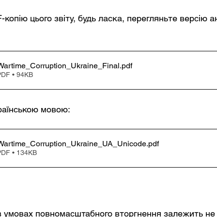
копію цього звіту, будь ласка, перегляньте версію а
_Wartime_Corruption_Ukraine_Final
.pdf
DF • 94KB
раїнською мовою:
_Wartime_Corruption_Ukraine_UA_Unicode
.pdf
DF • 134KB
 в умовах повномасштабного вторгнення залежить не 