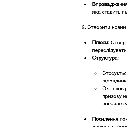
Впровадження
яка ставить пі
2. 
Створити новий
Плюси:
Створю
переслідувати
Структура:
Стосуєтьс
підрядник
Охоплює р
призову н
воєнного ч
Посилення по
довічна забор