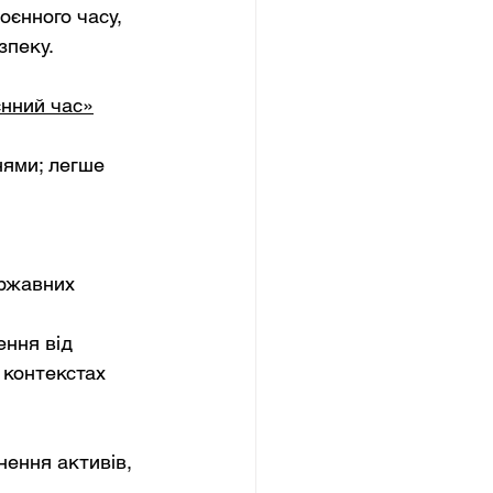
оєнного часу, 
зпеку.
нний час»
ями; легше 
ржавних 
ння від 
 контекстах 
нення активів, 