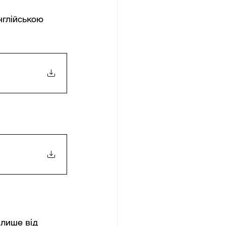
нглійською 
лише від 