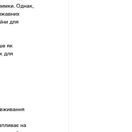
римки. Однак, 
ржавних 
їни для 
ше як 
к для 
овживання 
впливає на 