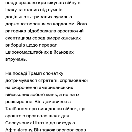
неодноразово критикував війну в 
Іраку та ставив під сумнів 
доцільність тривалих зусиль з 
державотворення за кордоном. Його 
риторика відображала зростаючий 
скептицизм серед американських 
виборців щодо переваг 
широкомасштабних військових 
втручань.
На посаді Трамп спочатку 
дотримувався стратегії, спрямованої 
на скорочення американських 
військових зобов'язань, а не на їх 
розширення. Він домовився з 
Талібаном про виведення військ, що 
зрештою проклало шлях для 
Сполучених Штатів до виходу з 
Афганістану. Він також висловлював 