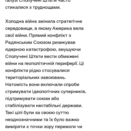
галузі Сполучені Штати часто 
стикалися з труднощами.
Холодна війна змінила стратегічне 
середовище, в якому Америка вела 
свої війни. Прямий конфлікт з 
Радянським Союзом ризикував 
ядерною катастрофою, змушуючи 
Сполучені Штати вести обмежені 
війни на геополітичній периферії. Ці 
конфлікти рідко стосувалися 
територіальних завоювань. 
Натомість вони включали спроби 
стримувати ідеологічних суперників, 
підтримувати союзи або 
стабілізувати нестабільні держави. 
Такі цілі були за своєю суттю 
неоднозначними та їх було важко 
виміряти з точки зору перемоги чи 