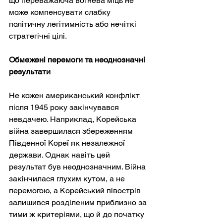
що переважаюча вогнева міць не 
може компенсувати слабку 
політичну легітимність або нечіткі 
стратегічні цілі.
Обмежені перемоги та неоднозначні 
результати
Не кожен американський конфлікт 
після 1945 року закінчувався 
невдачею. Наприклад, Корейська 
війна завершилася збереженням 
Південної Кореї як незалежної 
держави. Однак навіть цей 
результат був неоднозначним. Війна 
закінчилася глухим кутом, а не 
перемогою, а Корейський півострів 
залишився розділеним приблизно за 
тими ж критеріями, що й до початку 