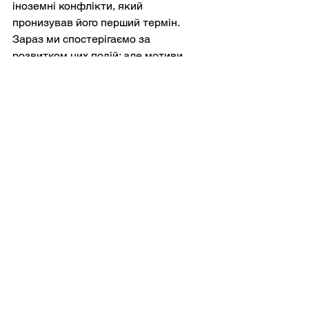
іноземні конфлікти, який 
пронизував його перший термін. 
Зараз ми спостерігаємо за 
розвитком цих подій; але мотиви 
такого 
повороту
 у зовнішній політиці 
Трампа між його першим і другим 
термінами залишаються загадкою.
Глибша структурна проблема
Тому повторювана картина 
американського військового 
розчарування може бути пов'язана 
не стільки з окремими 
президентами, скільки зі 
структурними умовами в 
міжнародній системі.
З 1945 року Сполучені Штати 