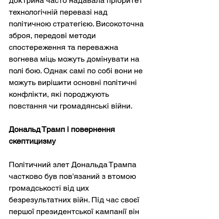
доктрина часто надавала пріоритет 
технологічній перевазі над 
політичною стратегією. Високоточна 
зброя, передові методи 
спостереження та переважна 
вогнева міць можуть домінувати на 
полі бою. Однак самі по собі вони не 
можуть вирішити основні політичні 
конфлікти, які породжують 
повстання чи громадянські війни.
Дональд Трамп і повернення 
скептицизму
Політичний злет Дональда Трампа 
частково був пов'язаний з втомою 
громадськості від цих 
безрезультатних війн. Під час своєї 
першої президентської кампанії він 