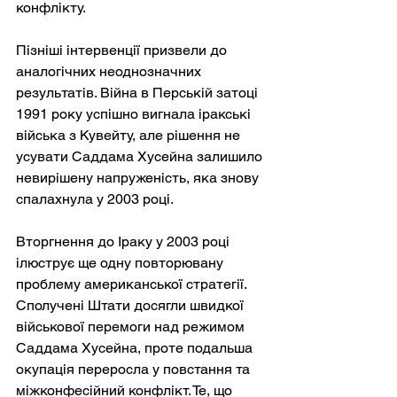
конфлікту.
Пізніші інтервенції призвели до 
аналогічних неоднозначних 
результатів. Війна в Перській затоці 
1991 року успішно вигнала іракські 
війська з Кувейту, але рішення не 
усувати Саддама Хусейна залишило 
невирішену напруженість, яка знову 
спалахнула у 2003 році.
Вторгнення до Іраку у 2003 році 
ілюструє ще одну повторювану 
проблему американської стратегії. 
Сполучені Штати досягли швидкої 
військової перемоги над режимом 
Саддама Хусейна, проте подальша 
окупація переросла у повстання та 
міжконфесійний конфлікт. Те, що 