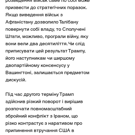
розведення військ саме по собі може 
призвести до стратегічних поразок. 
Якщо виведення військ з 
Афганістану дозволило Талібану 
повернути собі владу, то Сполучені 
Штати, можливо, програли війну, яку 
вони вели два десятиліття. Чи слід 
приписувати цей результат Трампу, 
його наступникам чи ширшому 
двопартійному консенсусу у 
Вашингтоні, залишається предметом 
дискусій.
Під час другого терміну Трамп 
здійснив різкий поворот і вирішив 
розпочати повномасштабний 
збройний конфлікт з Іраном, що 
різко контрастує з наративом про 
припинення втручання США в 