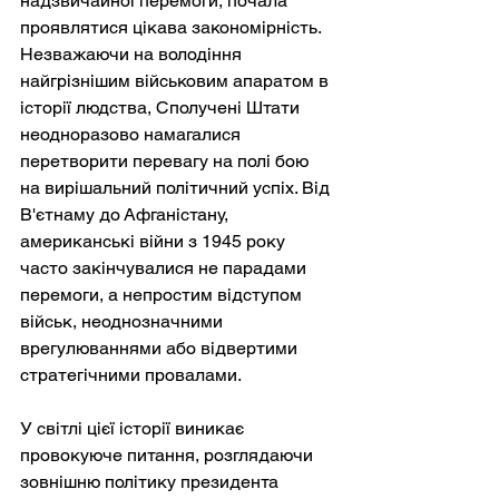
надзвичайної перемоги, почала 
проявлятися цікава закономірність. 
Незважаючи на володіння 
найгрізнішим військовим апаратом в 
історії людства, Сполучені Штати 
неодноразово намагалися 
перетворити перевагу на полі бою 
на вирішальний політичний успіх. Від 
В'єтнаму до Афганістану, 
американські війни з 1945 року 
часто закінчувалися не парадами 
перемоги, а непростим відступом 
військ, неоднозначними 
врегулюваннями або відвертими 
стратегічними провалами.
У світлі цієї історії виникає 
провокуюче питання, розглядаючи 
зовнішню політику президента 