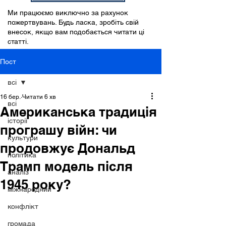
Ми працюємо виключно за рахунок
пожертвувань. Будь ласка, зробіть свій
внесок, якщо вам подобається читати ці
статті.
Пост
всі
16 бер.
Читати 6 хв
всі
Американська традиція
історії
програшу війн: чи
культури
продовжує Дональд
політика
Трамп модель після
аналіз
1945 року?
міжнародний
конфлікт
громада