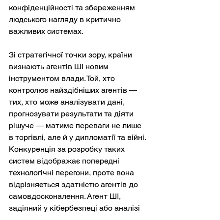
конфіденційності та збереженням 
людського нагляду в критично 
важливих системах.
Зі стратегічної точки зору, країни 
визнають агентів ШІ новим 
інструментом влади. Той, хто 
контролює найздібніших агентів — 
тих, хто може аналізувати дані, 
прогнозувати результати та діяти 
рішуче — матиме переваги не лише 
в торгівлі, але й у дипломатії та війні. 
Конкуренція за розробку таких 
систем відображає попередні 
технологічні перегони, проте вона 
відрізняється здатністю агентів до 
самовдосконалення. Агент ШІ, 
задіяний у кібербезпеці або аналізі 
поля бою, може постійно 