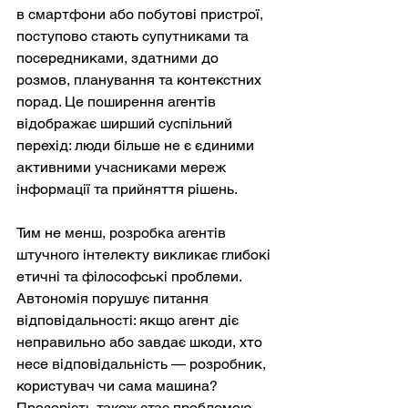
в смартфони або побутові пристрої, 
поступово стають супутниками та 
посередниками, здатними до 
розмов, планування та контекстних 
порад. Це поширення агентів 
відображає ширший суспільний 
перехід: люди більше не є єдиними 
активними учасниками мереж 
інформації та прийняття рішень.
Тим не менш, розробка агентів 
штучного інтелекту викликає глибокі 
етичні та філософські проблеми. 
Автономія порушує питання 
відповідальності: якщо агент діє 
неправильно або завдає шкоди, хто 
несе відповідальність — розробник, 
користувач чи сама машина? 
Прозорість також стає проблемою, 